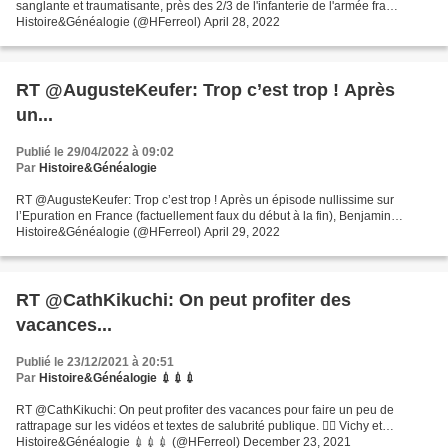
sanglante et traumatisante, près des 2/3 de l'infanterie de l'armée fra…
Histoire&Généalogie (@HFerreol) April 28, 2022
RT @AugusteKeufer: Trop c’est trop ! Après
un...
Publié le 29/04/2022 à 09:02
Par
Histoire&Généalogie
RT @AugusteKeufer: Trop c’est trop ! Après un épisode nullissime sur
l’Epuration en France (factuellement faux du début à la fin), Benjamin…
Histoire&Généalogie (@HFerreol) April 29, 2022
RT @CathKikuchi: On peut profiter des
vacances...
Publié le 23/12/2021 à 20:51
Par
Histoire&Généalogie 💉💉💉
RT @CathKikuchi: On peut profiter des vacances pour faire un peu de
rattrapage sur les vidéos et textes de salubrité publique. 👇🏽 Vichy et…
Histoire&Généalogie 💉💉💉 (@HFerreol) December 23, 2021