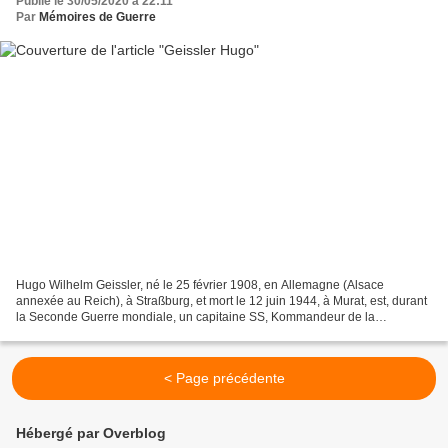
Publié le 30/05/2020 à 22:11
Par
Mémoires de Guerre
Hugo Wilhelm Geissler, né le 25 février 1908, en Allemagne (Alsace
annexée au Reich), à Straßburg, et mort le 12 juin 1944, à Murat, est, durant
la Seconde Guerre mondiale, un capitaine SS, Kommandeur de la
Sicherheitspolizei (Sipo) et du Sicherheitsdienst...
< Page précédente
Hébergé par Overblog