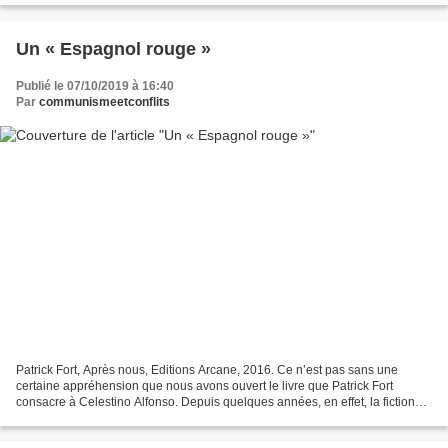
Un « Espagnol rouge »
Publié le 07/10/2019 à 16:40
Par
communismeetconflits
Patrick Fort, Après nous, Editions Arcane, 2016. Ce n’est pas sans une
certaine appréhension que nous avons ouvert le livre que Patrick Fort
consacre à Celestino Alfonso. Depuis quelques années, en effet, la fiction
s’est emparée des combattants FTP-MOI...