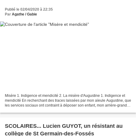
Publié le 02/04/2020 à 22:35
Par
Agathe / Gabie
Misère 1. Indigence et mendicité 2. La misère d'Augustine 1. Indigence et
mendicité En recherchant des traces laissées par mon aïeule Augustine, que
les services sociaux ont contraint à déposer son enfant, mon arrière-grand-
père, à l’hospice du Mans,...
SCOLAIRES... Lucien GUYOT, un résistant au
collège de St Germain-des-Fossés