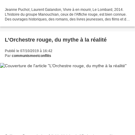
Jeanne Puchol, Laurent Galandon, Vivre à en mourir, Le Lombard, 2014.
L'histoire du groupe Manouchian, ceux de l'Affiche rouge, est bien connue.
Des ouvrages historiques, des romans, des livres jeunesses, des films et des
documentaires retracent le destin...
L’Orchestre rouge, du mythe à la réalité
Publié le 07/10/2019 à 16:42
Par
communismeetconflits