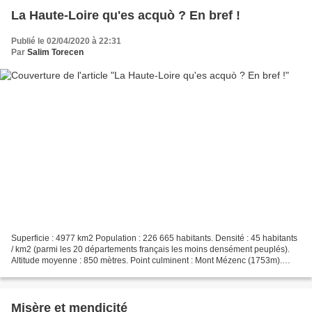
La Haute-Loire qu'es acquò ? En bref !
Publié le 02/04/2020 à 22:31
Par
Salim Torecen
Superficie : 4977 km2 Population : 226 665 habitants. Densité : 45 habitants
/ km2 (parmi les 20 départements français les moins densément peuplés).
Altitude moyenne : 850 mètres. Point culminent : Mont Mézenc (1753m).
Préfecture : Le Puy-en-Velay (18...
Misère et mendicité