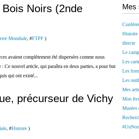
 Bois Noirs (2nde
Mes 
Confére
Histoire
erre Mondiale
, #
FTPF
)
directe
Le camp
orces avaient complètement été dispersées comme nous
Les cart
 : Ce nouvel article, qui paraîtra en deux parties, a pour but
Les form
is qui ont existé...
Les outi
Mes arti
que, précurseur de Vichy
Mon livr
Musées d
Recherch
#UnNom
ale
, #
Histoire
)