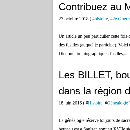
Contribuez au Ma
27 octobre 2018 ( #
histoire
, #
2e Guerr
Un article un peu particulier cette fois-c
des fusillés (auquel je participe). Voici 
Dictionnaire biographique : fusillés,...
Les BILLET, bou
dans la région 
18 juin 2016 ( #
Histoire
, #
Généalogie
La généalogie réserve toujours de sacr
berceau est à Saulzet, sont au XVIIe si