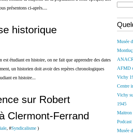
us présentons ci-après....
Quelq
se historique
Musée de
Montluç
ANACR d
 est étudiant en histoire, on ne fait que apprendre des dates
AFMD de
ment, un historien doit avoir des repères chronologiques
Vichy 1
diant en histoire...
Centre i
Vichy su
rence sur Robert
1945
Clermont-Ferrand
Maitron 
Podcast 
iale
, #
Syndicalisme
)
Musée de