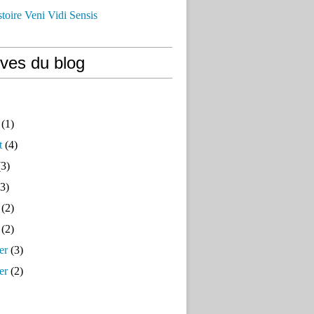
istoire Veni Vidi Sensis
ives du blog
(1)
t
(4)
3)
3)
(2)
(2)
er
(3)
er
(2)