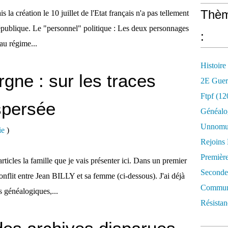
Thèm
 la création le 10 juillet de l'Etat français n'a pas tellement
République. Le "personnel" politique : Les deux personnages
:
au régime...
Histoire
rgne : sur les traces
2E Guer
Ftpf (12
ispersée
Généalo
Unnomun
ie
)
Rejoins
Premièr
ticles la famille que je vais présenter ici. Dans un premier
Seconde
conflit entre Jean BILLY et sa femme (ci-dessous). J'ai déjà
Commune
s généalogiques,...
Résistan