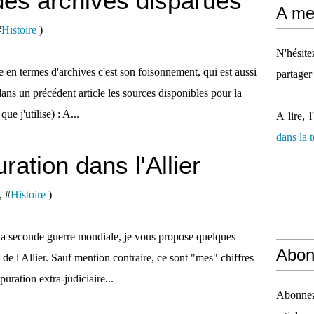
des archives disparues
A mes
#
Histoire
)
N'hésit
 en termes d'archives c'est son foisonnement, qui est aussi
partager
ans un précédent article les sources disponibles pour la
ue j'utilise) : A...
A lire, l
dans la
ration dans l'Allier
, #
Histoire
)
e la seconde guerre mondiale, je vous propose quelques
Abon
de l'Allier. Sauf mention contraire, ce sont "mes" chiffres
puration extra-judiciaire...
Abonnez-