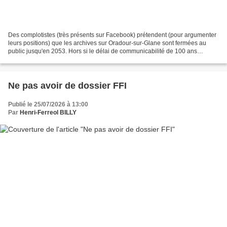
Des complotistes (très présents sur Facebook) prétendent (pour argumenter
leurs positions) que les archives sur Oradour-sur-Glane sont fermées au
public jusqu'en 2053. Hors si le délai de communicabilité de 100 ans
s'imposait sur certains dossiers, ce...
Ne pas avoir de dossier FFI
Publié le 25/07/2026 à 13:00
Par
Henri-Ferreol BILLY