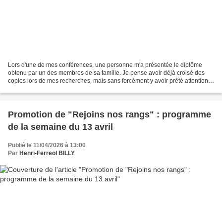
Lors d'une de mes conférences, une personne m'a présentée le diplôme
obtenu par un des membres de sa famille. Je pense avoir déjà croisé des
copies lors de mes recherches, mais sans forcément y avoir prêté attention.
Cette fois, j'ai décidé de me pencher...
Promotion de "Rejoins nos rangs" : programme
de la semaine du 13 avril
Publié le 11/04/2026 à 13:00
Par
Henri-Ferreol BILLY