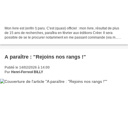
Mon livre est (enfin !) paru. C'est (quasi) officiel : mon livre, résultat de plus
de 15 ans de recherches, paraîtra en février aux éditions Créer. Il sera
possible de se le procurer notamment en me passant commande (via m...
Quelques éléments de présentation...
A paraître : "Rejoins nos rangs !"
Publié le 14/02/2026 à 14:00
Par
Henri-Ferreol BILLY