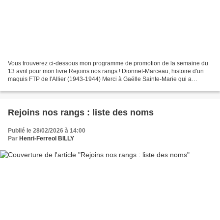
Vous trouverez ci-dessous mon programme de promotion de la semaine du
13 avril pour mon livre Rejoins nos rangs ! Dionnet-Marceau, histoire d'un
maquis FTP de l'Allier (1943-1944) Merci à Gaëlle Sainte-Marie qui a
beaucoup oeuvré pour. Mardi 14 avril...
Rejoins nos rangs : liste des noms
Publié le 28/02/2026 à 14:00
Par
Henri-Ferreol BILLY