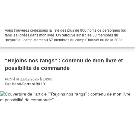
Vous trouverez ci-dessous la liste des plus de 900 noms de personnes (ou
familles) citées dans mon livre. On retrouve ainsi : les 58 membres du
"noyau" du camp Marceau 67 membres du camp Chauvet ou de la 203e
compagnie FTP (région de Montluçon) 91 membres...
"Rejoins nos rangs" : contenu de mon livre et
possibilité de commande
Publié le 22/02/2026 à 14:00
Par
Henri-Ferreol BILLY