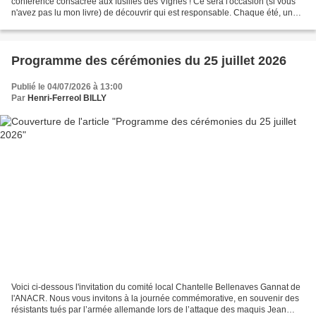
conférence consacrée aux fusillés des Vignes ! Ce sera l'occasion (si vous
n'avez pas lu mon livre) de découvrir qui est responsable. Chaque été, un
rassemblement a lieu sur le monument...
Programme des cérémonies du 25 juillet 2026
Publié le 04/07/2026 à 13:00
Par
Henri-Ferreol BILLY
Voici ci-dessous l'invitation du comité local Chantelle Bellenaves Gannat de
l'ANACR. Nous vous invitons à la journée commémorative, en souvenir des
résistants tués par l’armée allemande lors de l’attaque des maquis Jean