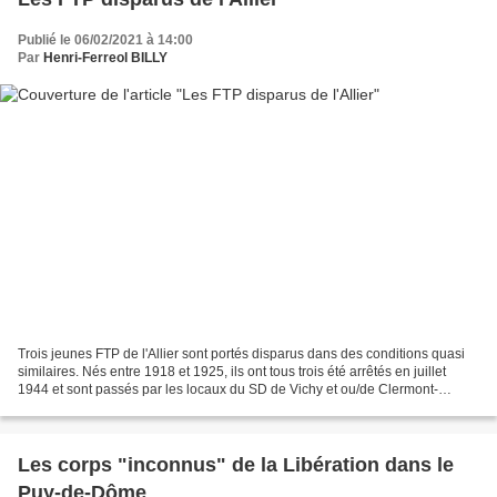
Publié le 06/02/2021 à 14:00
Par
Henri-Ferreol BILLY
Trois jeunes FTP de l'Allier sont portés disparus dans des conditions quasi
similaires. Nés entre 1918 et 1925, ils ont tous trois été arrêtés en juillet
1944 et sont passés par les locaux du SD de Vichy et ou/de Clermont-
Ferrand avant de disparaître...
Les corps "inconnus" de la Libération dans le
Puy-de-Dôme