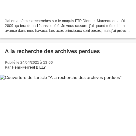
J'ai entamé mes recherches sur le maquis FTP Dionnet-Marceau en août
2009, ça fera donc 12 ans cet été. Je vous rassure, j'ai quand même bien
avancé dans mes travaux. Les axes principaux sont posés, mais j'ai prévu
de préciser certains points. J'ai consulté...
A la recherche des archives perdues
Publié le 24/04/2021 à 13:00
Par
Henri-Ferreol BILLY