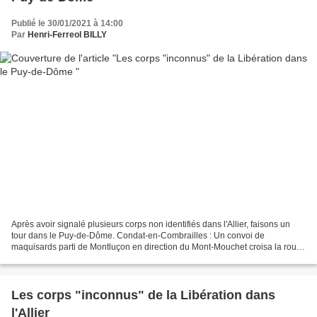
Publié le 30/01/2021 à 14:00
Par
Henri-Ferreol BILLY
Après avoir signalé plusieurs corps non identifiés dans l'Allier, faisons un
tour dans le Puy-de-Dôme. Condat-en-Combrailles : Un convoi de
maquisards parti de Montluçon en direction du Mont-Mouchet croisa la route
d'un convoi allemand le 9 juin 1944...
Les corps "inconnus" de la Libération dans
l'Allier