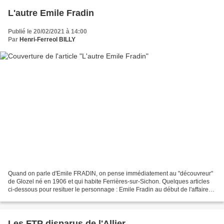
L'autre Emile Fradin
Publié le 20/02/2021 à 14:00
Par
Henri-Ferreol BILLY
Quand on parle d'Emile FRADIN, on pense immédiatement au "découvreur"
de Glozel né en 1906 et qui habite Ferrières-sur-Sichon. Quelques articles
ci-dessous pour resituer le personnage : Emile Fradin au début de l'affaire
de Glozel Né le 8 août 1906 au...
Les FTP disparus de l'Allier