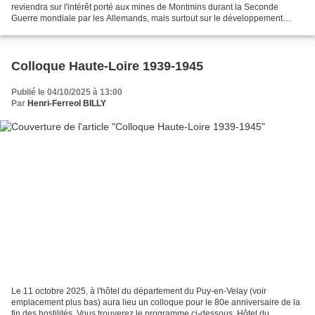
reviendra sur l'intérêt porté aux mines de Montmins durant la Seconde
Guerre mondiale par les Allemands, mais surtout sur le développement
stratégique de la SETEM (Société d'Etudes...
Colloque Haute-Loire 1939-1945
Publié le 04/10/2025 à 13:00
Par
Henri-Ferreol BILLY
Le 11 octobre 2025, à l'hôtel du département du Puy-en-Velay (voir
emplacement plus bas) aura lieu un colloque pour le 80e anniversaire de la
fin des hostilités. Vous trouverez le programme ci-dessous. Hôtel du