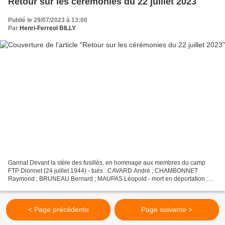
Retour sur les cérémonies du 22 juillet 2023
Publié le 29/07/2023 à 13:00
Par
Henri-Ferreol BILLY
Gannat Devant la stèle des fusillés, en hommage aux membres du camp
FTP Dionnet (24 juillet 1944) - tués : CAVARD André ; CHAMBONNET
Raymond ; BRUNEAU Bernard ; MAUPAS Léopold - mort en déportation :
Maurice BARROIN Ebreuil Devant le monument aux morts,...
< Page précédente
Page suivante >