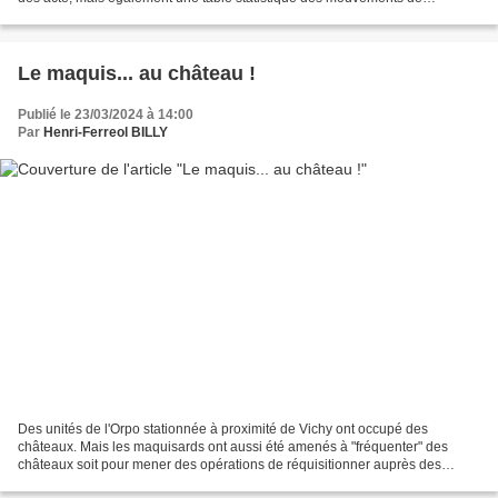
population dont l'analyse peut...
Le maquis... au château !
Publié le 23/03/2024 à 14:00
Par
Henri-Ferreol BILLY
Des unités de l'Orpo stationnée à proximité de Vichy ont occupé des
châteaux. Mais les maquisards ont aussi été amenés à "fréquenter" des
châteaux soit pour mener des opérations de réquisitionner auprès des
propriétaires, soit pour les occuper, en fait...