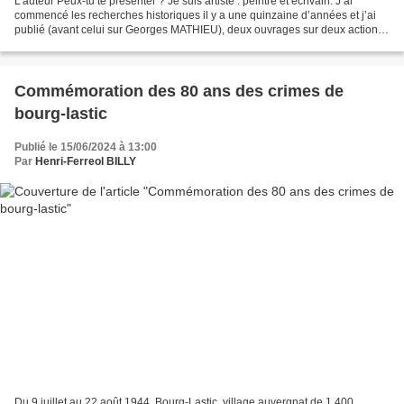
L'auteur Peux-tu te présenter ? Je suis artiste : peintre et écrivain. J’ai
commencé les recherches historiques il y a une quinzaine d’années et j’ai
publié (avant celui sur Georges MATHIEU), deux ouvrages sur deux actions
situées à Clermont-Ferrand pendant...
Commémoration des 80 ans des crimes de
bourg-lastic
Publié le 15/06/2024 à 13:00
Par
Henri-Ferreol BILLY
Du 9 juillet au 22 août 1944, Bourg-Lastic, village auvergnat de 1 400