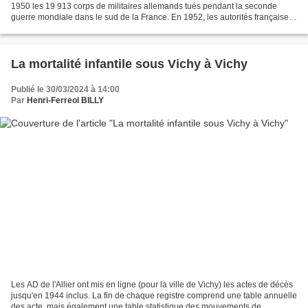
1950 les 19 913 corps de militaires allemands tués pendant la seconde
guerre mondiale dans le sud de la France. En 1952, les autorités françaises
aménagèrent, à environ 2 km au sud...
La mortalité infantile sous Vichy à Vichy
Publié le 30/03/2024 à 14:00
Par
Henri-Ferreol BILLY
Les AD de l'Allier ont mis en ligne (pour la ville de Vichy) les actes de décès
jusqu'en 1944 inclus. La fin de chaque registre comprend une table annuelle
des acte, mais également une table statistique des mouvements de