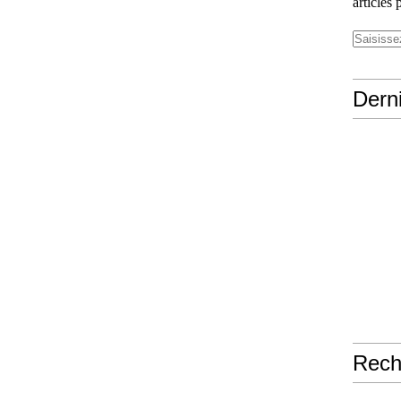
articles 
Derni
Rech