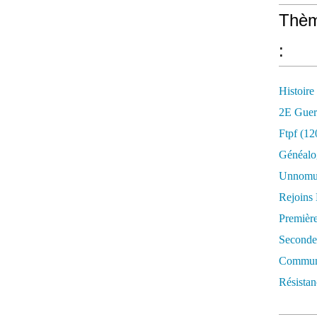
Thèm
:
Histoire
2E Guer
Ftpf (12
Généalo
Unnomun
Rejoins
Premièr
Seconde
Commune
Résistan