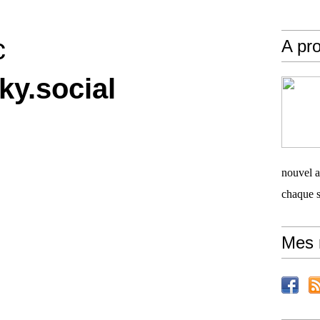
c
A pro
ky.social
nouvel ar
chaque 
Mes 