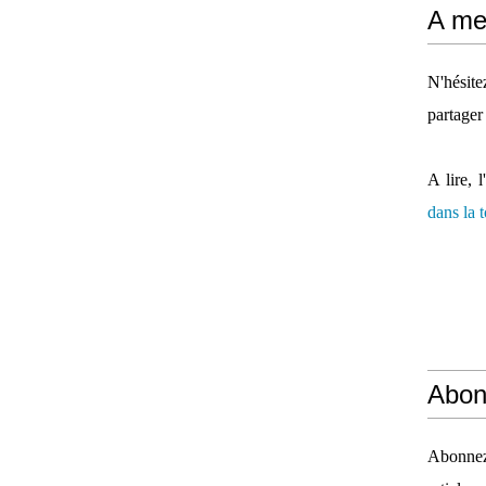
A mes
N'hésit
partager
A lire, l
dans la
Abon
Abonnez-