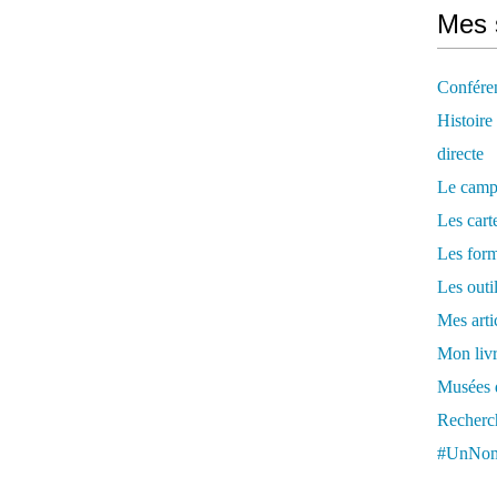
Mes 
Confére
Histoire
directe
Le camp
Les cart
Les form
Les outi
Mes arti
Mon livr
Musées d
Recherch
#UnNom