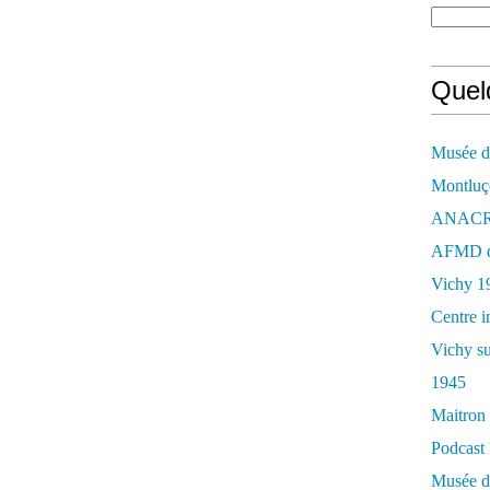
Quelq
Musée de
Montluç
ANACR d
AFMD de
Vichy 1
Centre i
Vichy su
1945
Maitron 
Podcast 
Musée de