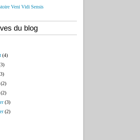
istoire Veni Vidi Sensis
ives du blog
t
(4)
3)
3)
(2)
(2)
er
(3)
er
(2)