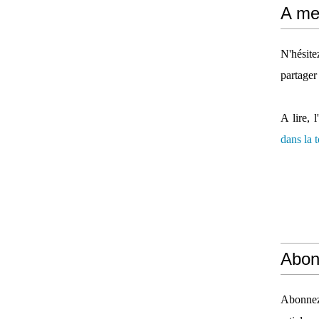
A mes
N'hésit
partager
A lire, l
dans la
Abon
Abonnez-