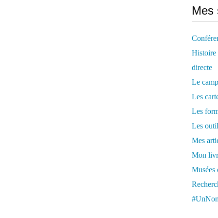
Mes 
Confére
Histoire
directe
Le camp
Les cart
Les form
Les outi
Mes arti
Mon livr
Musées d
Recherch
#UnNom