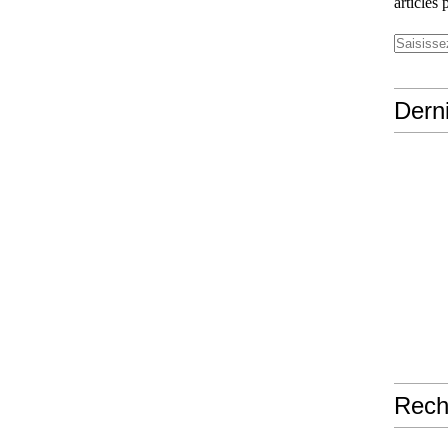
articles 
Derni
Rech