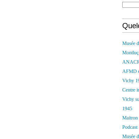
Quelq
Musée de
Montluç
ANACR d
AFMD de
Vichy 1
Centre i
Vichy su
1945
Maitron 
Podcast 
Musée de