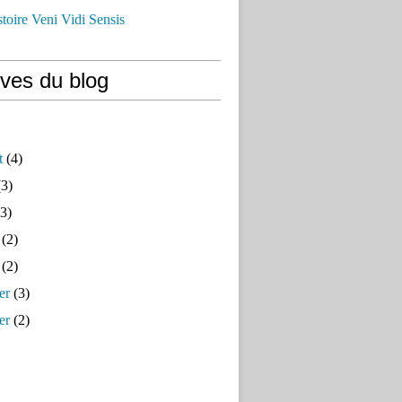
istoire Veni Vidi Sensis
ives du blog
t
(4)
3)
3)
(2)
(2)
er
(3)
er
(2)