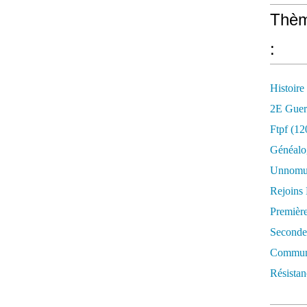
Thèm
:
Histoire
2E Guer
Ftpf (12
Généalo
Unnomun
Rejoins
Premièr
Seconde
Commune
Résistan