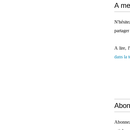
A mes
N'hésit
partager
A lire, l
dans la
Abon
Abonnez-