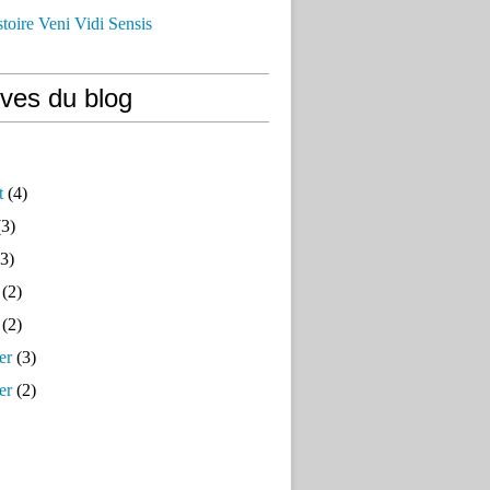
istoire Veni Vidi Sensis
ives du blog
t
(4)
3)
3)
(2)
(2)
er
(3)
er
(2)