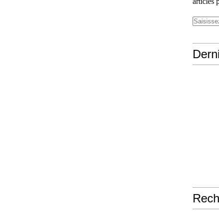
articles 
Derni
Rech