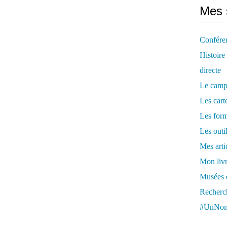
Mes 
Confére
Histoire
directe
Le camp
Les cart
Les form
Les outi
Mes arti
Mon livr
Musées d
Recherch
#UnNom