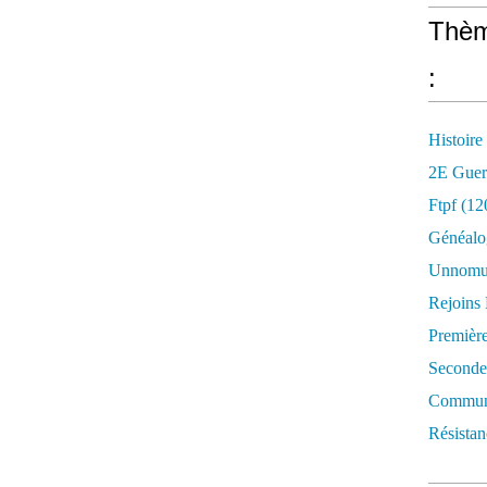
Thèm
:
Histoire
2E Guer
Ftpf (12
Généalo
Unnomun
Rejoins
Premièr
Seconde
Commune
Résistan