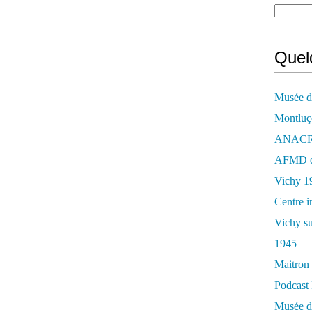
Quelq
Musée de
Montluç
ANACR d
AFMD de
Vichy 1
Centre i
Vichy su
1945
Maitron 
Podcast 
Musée de