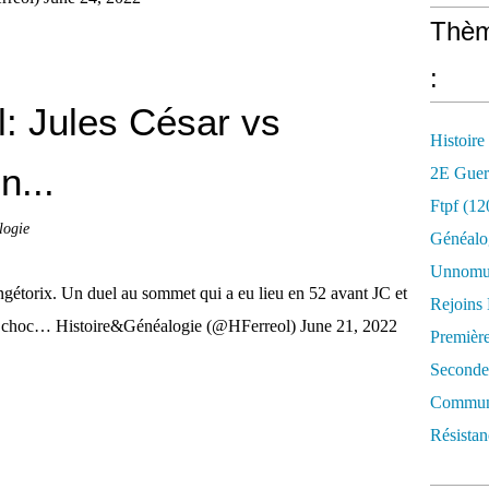
Thèm
:
: Jules César vs
Histoire
n...
2E Guer
Ftpf (12
logie
Généalo
Unnomun
gétorix. Un duel au sommet qui a eu lieu en 52 avant JC et
Rejoins
Un choc… Histoire&Généalogie (@HFerreol) June 21, 2022
Premièr
Seconde
Commune
Résistan