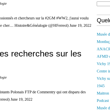
logie
assionnés et chercheurs sur la #2GM #WW2, j'aurai voulu
Quelq
? Je cher… Histoire&Généalogie (@HFerreol) June 19, 2022
Musée de
Montluç
ANACR d
es recherches sur les
AFMD de
Vichy 1
Centre i
logie
Vichy su
1945
ésistants Polonais FTP de Commentry qui ont disparu des
Maitron 
reol) June 19, 2022
Podcast 
Musée de