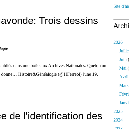
Site d'h
vonde: Trois dessins
Arch
2026
logie
Juille
Juin
(
ubliés dans une boîte aux Archives Nationales. Quelqu'un
Mai
(
n et donne… Histoire&Généalogie (@HFerreol) June 19,
Avril
Mars
Févri
Janvi
2025
 de l'identification des
2024
2023