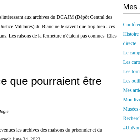
Mes 
s'intéressant aux archives du DCAJM (Dépôt Central des
Confére
Justice Militaires) du Blanc ne le savent que trop bien : ces
Histoire
ans. Les raisons de la fermeture n'étaient pas connues. Elles
directe
Le camp
Les cart
Les form
ce que pourraient être
Les outi
Mes arti
Mon livr
Musées d
logie
Recherch
#UnNom
evenues les archives des maisons du prisonnier et du
reol) June 24, 2022