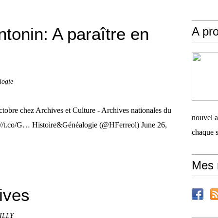
onin: A paraître en
A pro
logie
tobre chez Archives et Culture - Archives nationales du
nouvel ar
s://t.co/G… Histoire&Généalogie (@HFerreol) June 26,
chaque 
Mes 
ives
BILLY