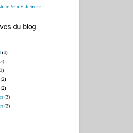
istoire Veni Vidi Sensis
ives du blog
t
(4)
3)
3)
(2)
(2)
er
(3)
er
(2)