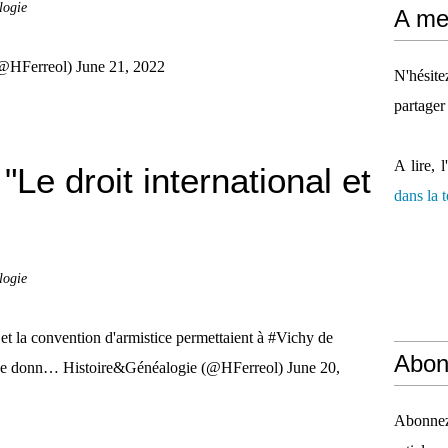
logie
A mes
(@HFerreol) June 21, 2022
N'hésit
partager
A lire, l
Le droit international et
dans la
logie
et la convention d'armistice permettaient à #Vichy de
Abon
er de donn… Histoire&Généalogie (@HFerreol) June 20,
Abonnez-