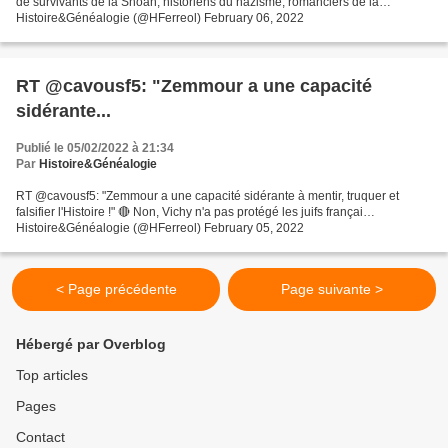
de survivants de la Shoah, historiens du nazisme, romanciers de la…
Histoire&Généalogie (@HFerreol) February 06, 2022
RT @cavousf5: "Zemmour a une capacité
sidérante...
Publié le 05/02/2022 à 21:34
Par
Histoire&Généalogie
RT @cavousf5: "Zemmour a une capacité sidérante à mentir, truquer et
falsifier l'Histoire !" 🔴 Non, Vichy n'a pas protégé les juifs françai…
Histoire&Généalogie (@HFerreol) February 05, 2022
< Page précédente
Page suivante >
Hébergé par Overblog
Top articles
Pages
Contact