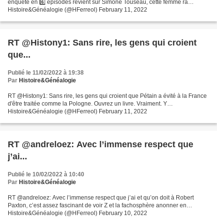
enquête en 6️⃣ épisodes revient sur Simone Touseau, cette femme ra…
Histoire&Généalogie (@HFerreol) February 11, 2022
RT @Histony1: Sans rire, les gens qui croient
que...
Publié le 11/02/2022 à 19:38
Par
Histoire&Généalogie
RT @Histony1: Sans rire, les gens qui croient que Pétain a évité à la France
d'être traitée comme la Pologne. Ouvrez un livre. Vraiment. Y…
Histoire&Généalogie (@HFerreol) February 11, 2022
RT @andreloez: Avec l’immense respect que
j’ai...
Publié le 10/02/2022 à 10:40
Par
Histoire&Généalogie
RT @andreloez: Avec l’immense respect que j’ai et qu’on doit à Robert
Paxton, c’est assez fascinant de voir Z et la fachosphère anonner en…
Histoire&Généalogie (@HFerreol) February 10, 2022