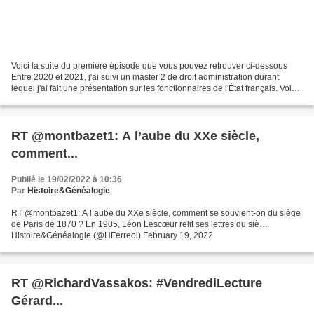
Voici la suite du première épisode que vous pouvez retrouver ci-dessous
Entre 2020 et 2021, j'ai suivi un master 2 de droit administration durant
lequel j'ai fait une présentation sur les fonctionnaires de l'État français. Voici
donc un retour de cette...
RT @montbazet1: A l’aube du XXe siècle,
comment...
Publié le 19/02/2022 à 10:36
Par
Histoire&Généalogie
RT @montbazet1: A l’aube du XXe siècle, comment se souvient-on du siège
de Paris de 1870 ? En 1905, Léon Lescœur relit ses lettres du siè…
Histoire&Généalogie (@HFerreol) February 19, 2022
RT @RichardVassakos: #VendrediLecture
Gérard...