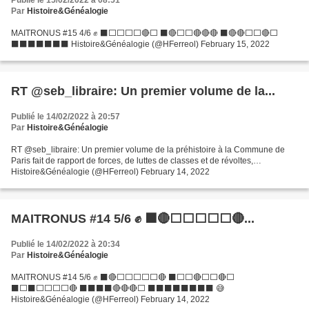
Par
Histoire&Généalogie
MAITRONUS #15 4/6 ✊ ⬛⬜⬜⬜⬜🔴⬜ ⬛🔴⬜⬜🔴🔴🔴 ⬛🔴🔴⬜⬜🔴⬜
⬛⬛⬛⬛⬛⬛⬛ Histoire&Généalogie (@HFerreol) February 15, 2022
RT @seb_libraire: Un premier volume de la...
Publié le 14/02/2022 à 20:57
Par
Histoire&Généalogie
RT @seb_libraire: Un premier volume de la préhistoire à la Commune de
Paris fait de rapport de forces, de luttes de classes et de révoltes,…
Histoire&Généalogie (@HFerreol) February 14, 2022
MAITRONUS #14 5/6 ✊ ⬛🔴⬜⬜⬜⬜⬜🔴...
Publié le 14/02/2022 à 20:34
Par
Histoire&Généalogie
MAITRONUS #14 5/6 ✊ ⬛🔴⬜⬜⬜⬜⬜🔴 ⬛⬜⬜🔴⬜⬜🔴⬜
⬛⬜⬛⬜⬜⬜⬜🔴 ⬛⬛⬛⬛🔴🔴🔴⬜ ⬛⬛⬛⬛⬛⬛⬛⬛ 😅
Histoire&Généalogie (@HFerreol) February 14, 2022