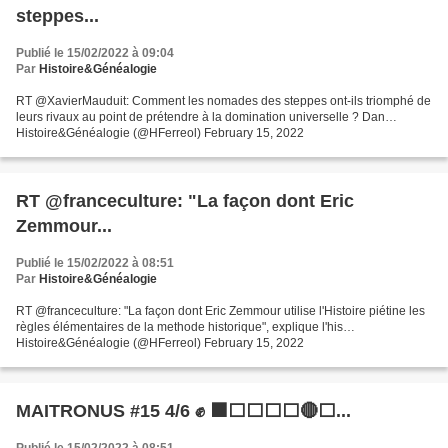
steppes...
Publié le 15/02/2022 à 09:04
Par
Histoire&Généalogie
RT @XavierMauduit: Comment les nomades des steppes ont-ils triomphé de
leurs rivaux au point de prétendre à la domination universelle ? Dan…
Histoire&Généalogie (@HFerreol) February 15, 2022
RT @franceculture: "La façon dont Eric
Zemmour...
Publié le 15/02/2022 à 08:51
Par
Histoire&Généalogie
RT @franceculture: "La façon dont Eric Zemmour utilise l'Histoire piétine les
règles élémentaires de la methode historique", explique l'his…
Histoire&Généalogie (@HFerreol) February 15, 2022
MAITRONUS #15 4/6 ✊ ⬛⬜⬜⬜⬜🔴⬜...
Publié le 15/02/2022 à 08:51