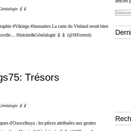
articles 
Généalogie 💉💉
aphie #Vikings #faussaires La carte du Vinland serait bien
Derni
ouvelle… Histoire&Généalogie 💉💉 (@HFerreol)
s75: Trésors
.
Généalogie 💉💉
Rech
ues d'Oxocelhaya : les pièces attribuées aux grottes