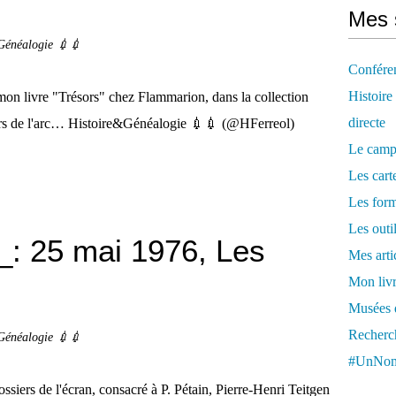
Mes 
Généalogie 💉💉
Confére
Histoire
n livre "Trésors" chez Flammarion, dans la collection
directe
sors de l'arc… Histoire&Généalogie 💉💉 (@HFerreol)
Le camp
Les cart
Les form
Les outi
_: 25 mai 1976, Les
Mes arti
Mon livr
Musées d
Recherch
Généalogie 💉💉
#UnNom
iers de l'écran, consacré à P. Pétain, Pierre-Henri Teitgen