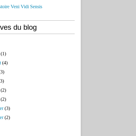
istoire Veni Vidi Sensis
ives du blog
(1)
t
(4)
3)
3)
(2)
(2)
er
(3)
er
(2)