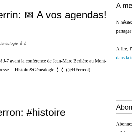
A mes
rrin: 📅 A vos agendas!
N'hésit
partager
Généalogie 💉💉
A lire, l
dans la
 J-7 avant la conférence de Jean-Marc Berlière au Mont-
’intéresse… Histoire&Généalogie 💉💉 (@HFerreol)
Abon
ron: #histoire
Abonnez-