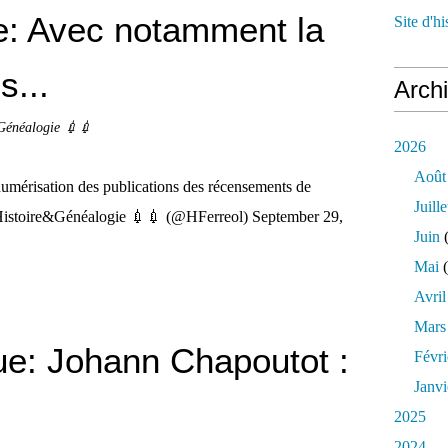
: Avec notamment la
Site d'h
s...
Arch
Généalogie 💉💉
2026
Août
érisation des publications des récensements de
Juille
 Histoire&Généalogie 💉💉 (@HFerreol) September 29,
Juin
(
Mai
(
Avril
Mars
e: Johann Chapoutot :
Févri
Janvi
2025
2024