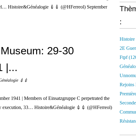
ppel… Histoire&Généalogie 💉💉 (@HFerreol) September
Thèm
:
Histoire
Museum: 29-30
2E Guer
Ftpf (12
|...
Généalo
Unnomun
Généalogie 💉💉
Rejoins
Premièr
er 1941 | Members of Einsatzgruppe C perpetrated the
Seconde
ay execution, 33… Histoire&Généalogie 💉💉 (@HFerreol)
Commune
Résistan