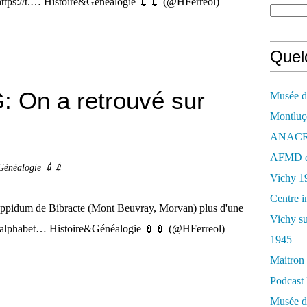
 https://t.… Histoire&Généalogie 💉💉 (@HFerreol)
Quelq
: On a retrouvé sur
Musée de
Montluç
ANACR d
AFMD de
Généalogie 💉💉
Vichy 1
Centre i
oppidum de Bibracte (Mont Beuvray, Morvan) plus d'une
Vichy su
 en alphabet… Histoire&Généalogie 💉💉 (@HFerreol)
1945
Maitron 
Podcast 
Musée de