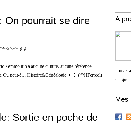
 On pourrait se dire
A pro
.
Généalogie 💉💉
ric Zemmour n'a aucune culture, aucune référence
nouvel ar
dence Ou peut-ê… Histoire&Généalogie 💉💉 (@HFerreol)
chaque 
Mes 
: Sortie en poche de