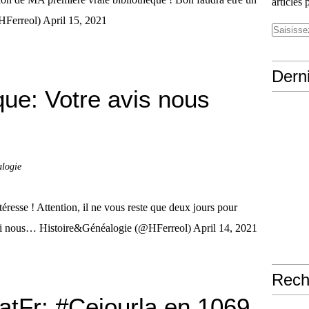
articles 
HFerreol) April 15, 2021
Derni
ue: Votre avis nous
alogie
resse ! Attention, il ne vous reste que deux jours pour
 qui nous… Histoire&Généalogie (@HFerreol) April 14, 2021
Rech
tFr: #Cejourla en 1069,