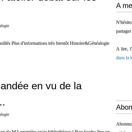
A mes
N'hésit
alogie
partager
 fusillés Plus d'informations très bientôt Histoire&Généalogie
A lire, l
dans la
ndée en vu de la
..
Abon
alogie
Abonnez-
on de MA première vraie bibliothèque ! Bon faudra être un