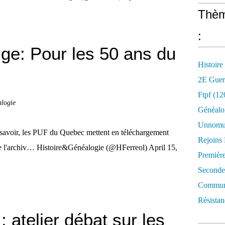
Thèm
:
ge: Pour les 50 ans du
Histoire
2E Guer
Ftpf (12
alogie
Généalo
Unnomun
savoir, les PUF du Quebec mettent en téléchargement
Rejoins
 de l'archiv… Histoire&Généalogie (@HFerreol) April 15,
Premièr
Seconde
Commune
Résistan
: atelier débat sur les