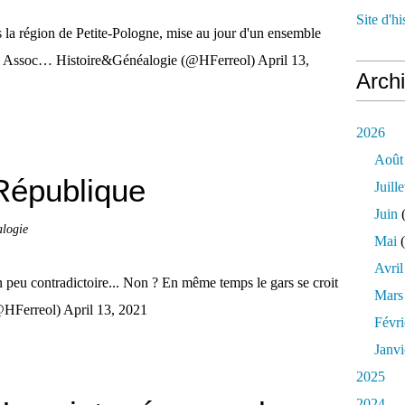
Site d'h
a région de Petite-Pologne, mise au jour d'un ensemble
les. Assoc… Histoire&Généalogie (@HFerreol) April 13,
Arch
2026
Août
République
Juille
Juin
(
alogie
Mai
(
Avril
 peu contradictoire... Non ? En même temps le gars se croit
Mars
@HFerreol) April 13, 2021
Févri
Janvi
2025
2024