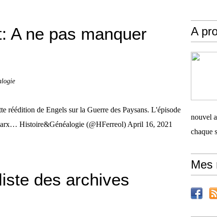
: A ne pas manquer
A pro
.
alogie
e réédition de Engels sur la Guerre des Paysans. L'épisode
nouvel ar
n marx… Histoire&Généalogie (@HFerreol) April 16, 2021
chaque 
Mes 
liste des archives