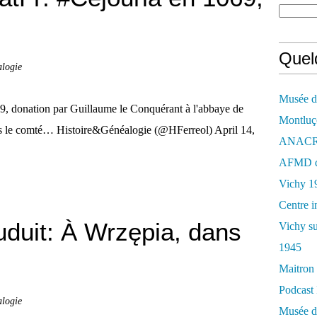
Quelq
alogie
Musée de
, donation par Guillaume le Conquérant à l'abbaye de
Montluç
ans le comté… Histoire&Généalogie (@HFerreol) April 14,
ANACR d
AFMD de
Vichy 1
Centre i
uit: À Wrzępia, dans
Vichy su
1945
Maitron 
Podcast 
alogie
Musée de