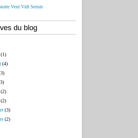
istoire Veni Vidi Sensis
ives du blog
(1)
t
(4)
3)
3)
(2)
(2)
er
(3)
er
(2)