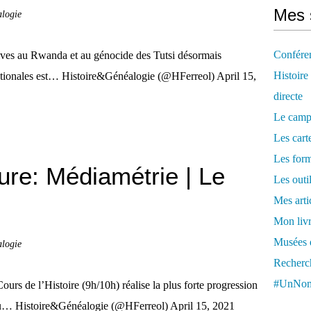
Mes 
alogie
Confére
tives au Rwanda et au génocide des Tutsi désormais
Histoire
ationales est… Histoire&Généalogie (@HFerreol) April 15,
directe
Le camp
Les cart
Les form
re: Médiamétrie | Le
Les outi
Mes arti
Mon livr
Musées d
alogie
Recherch
#UnNom
rs de l’Histoire (9h/10h) réalise la plus forte progression
n u… Histoire&Généalogie (@HFerreol) April 15, 2021