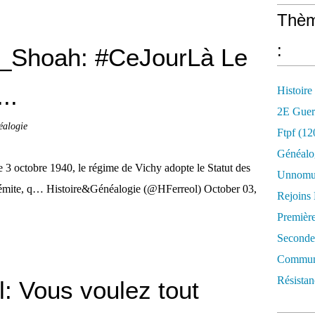
Thèm
:
_Shoah: #CeJourLà Le
..
Histoire
2E Guer
éalogie
Ftpf (12
Généalo
octobre 1940, le régime de Vichy adopte le Statut des
Unnomun
ntisémite, q… Histoire&Généalogie (@HFerreol) October 03,
Rejoins
Premièr
Seconde
Commune
Résistan
 Vous voulez tout