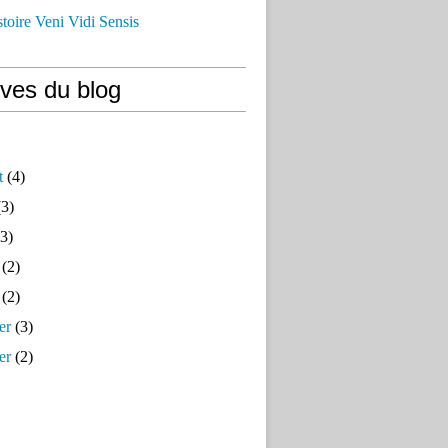
istoire Veni Vidi Sensis
ives du blog
t
(4)
3)
3)
(2)
(2)
er
(3)
er
(2)