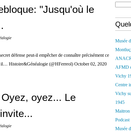
loque: "Jusqu'où le
.
Quelq
éalogie
Musée de
Montluç
cret défense peut-il empêcher de connaître précisément ce
ANACR d
ance il… Histoire&Généalogie (@HFerreol) October 02, 2020
AFMD de
Vichy 1
Centre i
Vichy su
Oyez, oyez... Le
1945
vite...
Maitron 
Podcast 
éalogie
Musée de