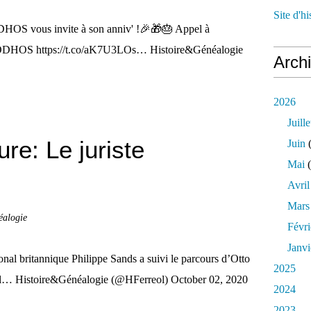
Site d'h
OS vous invite à son anniv' !🎉🎁🎂 Appel à
CODHOS https://t.co/aK7U3LOs… Histoire&Généalogie
Arch
2026
Juille
re: Le juriste
Juin
(
Mai
(
Avril
Mars
éalogie
Févri
Janvi
onal britannique Philippe Sands a suivi le parcours d’Otto
2025
"sol… Histoire&Généalogie (@HFerreol) October 02, 2020
2024
2023