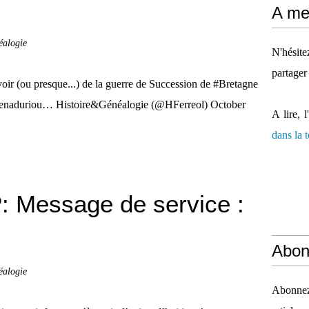
A mes
éalogie
N'hésit
partager
r (ou presque...) de la guerre de Succession de #Bretagne
enaduriou… Histoire&Généalogie (@HFerreol) October
A lire, l
dans la
 Message de service :
Abon
éalogie
Abonnez-