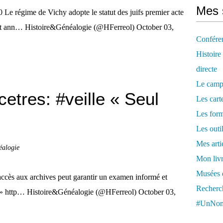
Mes 
 régime de Vichy adopte le statut des juifs premier acte
ent ann… Histoire&Généalogie (@HFerreol) October 03,
Confére
Histoire
directe
Le camp
tres: #veille « Seul
Les cart
Les form
Les outi
Mes arti
éalogie
Mon livr
Musées d
accès aux archives peut garantir un examen informé et
Recherch
nte » http… Histoire&Généalogie (@HFerreol) October 03,
#UnNom