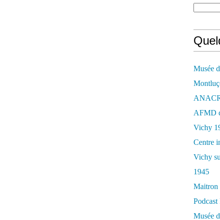
Quelq
Musée de
Montluç
ANACR d
AFMD de
Vichy 1
Centre i
Vichy su
1945
Maitron 
Podcast 
Musée de