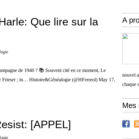
rle: Que lire sur la
A pro
logie
ampagne de 1940 ? 📚 Souvent cité en ce moment, Le
nouvel ar
nz Frieser ; in… Histoire&Généalogie (@HFerreol) May 17,
chaque 
Mes 
sist: [APPEL]
logie