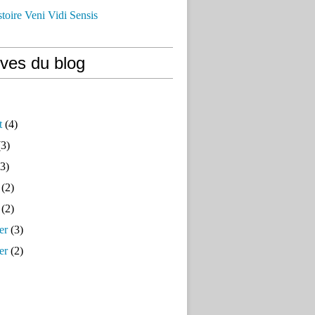
istoire Veni Vidi Sensis
ives du blog
t
(4)
3)
3)
(2)
(2)
er
(3)
er
(2)