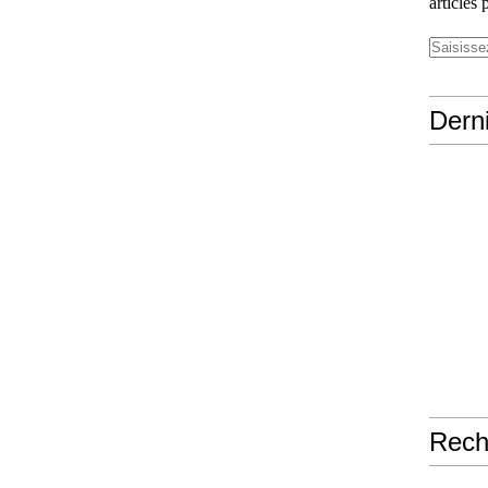
articles 
Derni
Rech