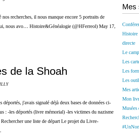
Mes 
s recherches, il nous manque encore 5 portraits de
Confére
'hui, nous avo… Histoire&Généalogie (@HFerreol) May 17,
Histoire
directe
Le camp
Les cart
s de la Shoah
Les form
Les outi
BILLY
Mes arti
Mon livr
es déportés, j'avais signalé déjà deux bases de données ci-
Musées d
us : -les déportés (livre mémorial) -les victimes du nazisme
Recherch
Rechercher une liste de départ Le projet du Livre-
#UnNom
.