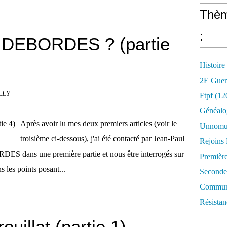
Thèm
:
an DEBORDES ? (partie
Histoire
2E Guer
ILLY
Ftpf (12
Généalo
Après avoir lu mes deux premiers articles (voir le
Unnomun
troisième ci-dessous), j'ai été contacté par Jean-Paul
Rejoins
S dans une première partie et nous être interrogés sur
Premièr
 les points posant...
Seconde
Commune
Résistan
uillat (partie 1)