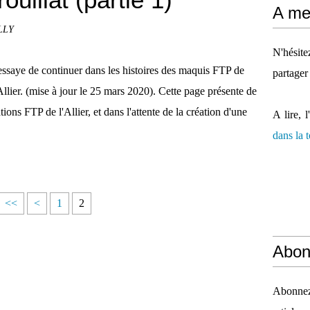
A mes
ILLY
N'hésit
essaye de continuer dans les histoires des maquis FTP de
partager
Allier. (mise à jour le 25 mars 2020). Cette page présente de
ions FTP de l'Allier, et dans l'attente de la création d'une
A lire, l
dans la
<<
<
1
2
Abon
Abonnez-