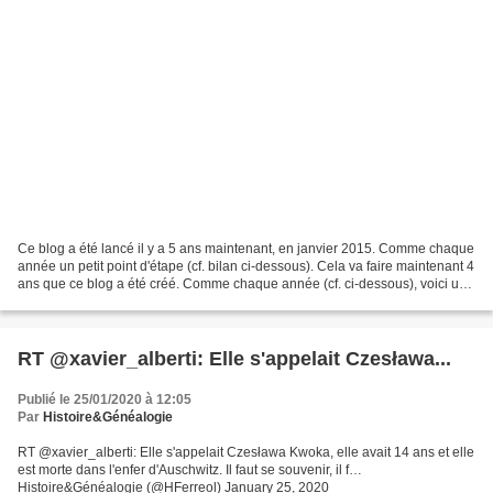
Ce blog a été lancé il y a 5 ans maintenant, en janvier 2015. Comme chaque
année un petit point d'étape (cf. bilan ci-dessous). Cela va faire maintenant 4
ans que ce blog a été créé. Comme chaque année (cf. ci-dessous), voici un
petit bilan de l'année...
RT @xavier_alberti: Elle s'appelait Czesława...
Publié le 25/01/2020 à 12:05
Par
Histoire&Généalogie
RT @xavier_alberti: Elle s'appelait Czesława Kwoka, elle avait 14 ans et elle
est morte dans l'enfer d'Auschwitz. Il faut se souvenir, il f…
Histoire&Généalogie (@HFerreol) January 25, 2020