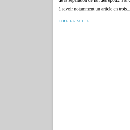
de la séparation de fait des époux. J'ai
à savoir notamment un article en trois..
LIRE LA SUITE