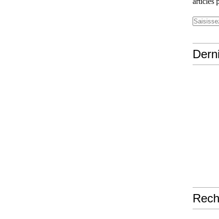
articles 
Derni
Rech