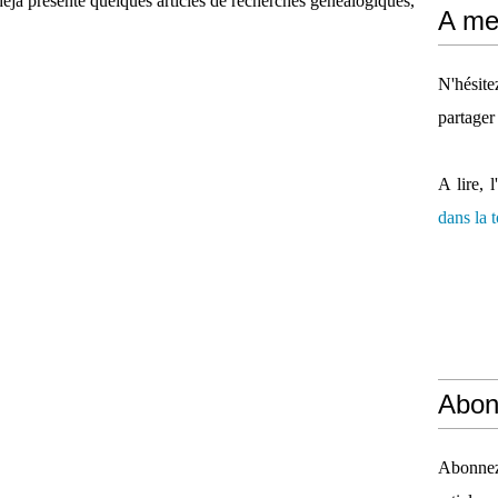
 déjà présenté quelques articles de recherches généalogiques,
A mes
.
N'hésit
partager
A lire, l
dans la
Abon
Abonnez-