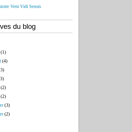
istoire Veni Vidi Sensis
ives du blog
(1)
t
(4)
3)
3)
(2)
(2)
er
(3)
er
(2)