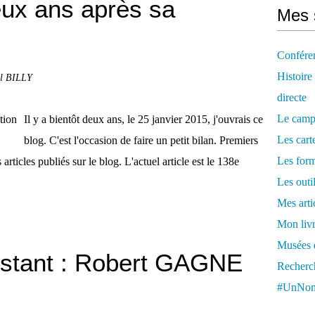
eux ans après sa
Mes 
Confére
Histoire
ol BILLY
directe
Le camp
Il y a bientôt deux ans, le 25 janvier 2015, j'ouvrais ce
Les cart
blog. C'est l'occasion de faire un petit bilan. Premiers
Les form
s articles publiés sur le blog. L'actuel article est le 138e
Les outi
Mes arti
Mon livr
Musées d
istant : Robert GAGNE
Recherch
#UnNom