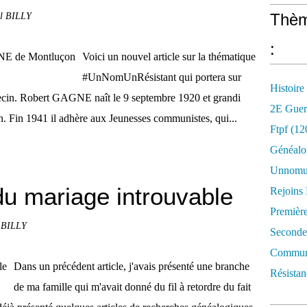
ol BILLY
Thèm
:
Voici un nouvel article sur la thématique
#UnNomUnRésistant qui portera sur
Histoire
cin. Robert GAGNE naît le 9 septembre 1920 et grandi
2E Guer
. Fin 1941 il adhère aux Jeunesses communistes, qui...
Ftpf (12
Généalo
Unnomun
du mariage introuvable
Rejoins
Premièr
l BILLY
Seconde
Commune
Dans un précédent article, j'avais présenté une branche
Résistan
de ma famille qui m'avait donné du fil à retordre du fait