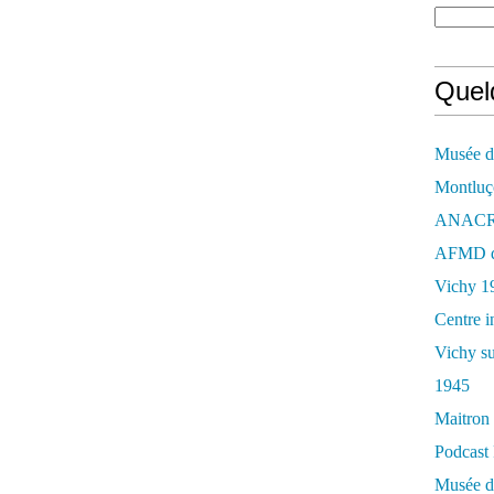
Quelq
Musée de
Montluç
ANACR d
AFMD de
Vichy 1
Centre i
Vichy su
1945
Maitron 
Podcast 
Musée de