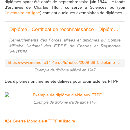
diplômes ayant été datés de septembre voire juin 1944. Le fonds
d'archives de Charles Tillon, conservé à Sciences po (voir
l'
inventaire en ligne
) contient quelques exemplaires de diplômes.
Diplôme - Certificat de reconnaissance - Diplômes du Comité Militaire National des FTPF de Charles et Raymonde Vautrin - 2009.68.1
Remerciements des Forces alliées et diplômes du Comité
Militaire National des F.T.P.F. de Charles et Raymonde
VAUTRIN
https://www.memoire14-45.eu/fr/notice/2009-68-1-diplome-musee-de-la-resistance-bondues-9e8e9958-a55f-4a87-8490-91d6d8cb0ee7
Exemple de diplôme délivré en 1947
Des diplômes ont même été délivrés pour avoir aidé les FTPF
Exemple de diplôme d'aide aux FTPF
#2e Guerre Mondiale
#FTPF
#Histoire