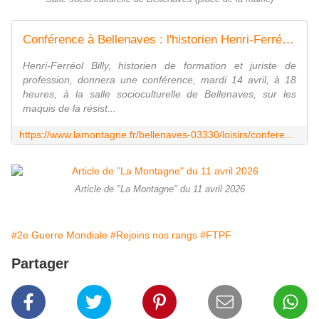
Conférence à Bellenaves : l'historien Henri-Ferréol Billy explore les maquis FTP de la forêt des Colettes
Henri-Ferréol Billy, historien de formation et juriste de
profession, donnera une conférence, mardi 14 avril, à 18
heures, à la salle socioculturelle de Bellenaves, sur les
maquis de la résist...
https://www.lamontagne.fr/bellenaves-03330/loisirs/conference-a-bellenaves-l-historien-henri-ferreol-billy-explore-les-maquis-ftp-de-la-foret-des-colettes_14958601/
Article de "La Montagne" du 11 avril 2026
#2e Guerre Mondiale
#Rejoins nos rangs
#FTPF
Partager