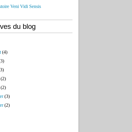
istoire Veni Vidi Sensis
ives du blog
t
(4)
3)
3)
(2)
(2)
er
(3)
er
(2)