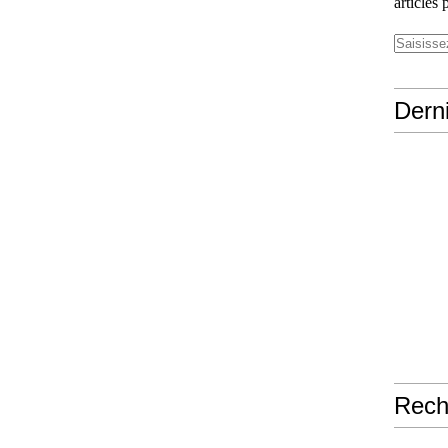
articles 
Derni
Rech