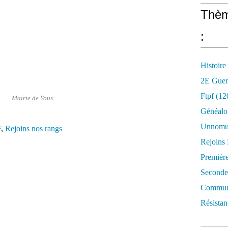
Thèm
:
Histoire
2E Guer
Ftpf (12
Mairie de Youx
Généalo
Unnomun
F
,
Rejoins nos rangs
Rejoins
Premièr
Seconde
Commune
Résistan