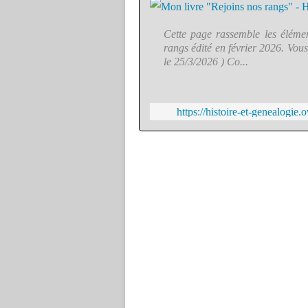
Cette page rassemble les élémen
rangs édité en février 2026. Vous 
le 25/3/2026 ) Co...
https://histoire-et-genealogie