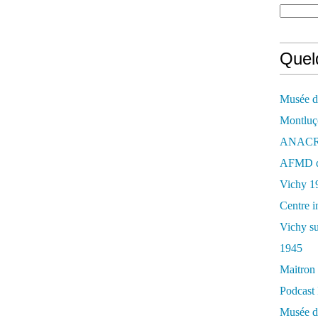
Quelq
Musée de
Montluç
ANACR d
AFMD de
Vichy 1
Centre i
Vichy su
1945
Maitron 
Podcast 
Musée de