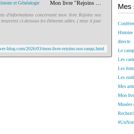
Mon livre "Rejoins nos rangs" - Histoire et Généalogie
Mes 
ts d'informations concernant mon livre Rejoins nos
trouverez ci-dessous les éléments utiles. ( mise à jour
Confére
Histoire
directe
.over-blog.com/2026/03/mon-livre-rejoins-nos-rangs.html
Le camp
Les cart
Les form
Les outi
Mes arti
Mon livr
Musées d
Recherch
#UnNom