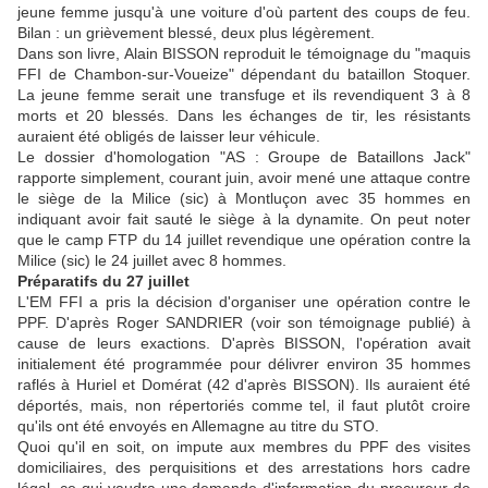
jeune femme jusqu'à une voiture d'où partent des coups de feu.
Bilan : un grièvement blessé, deux plus légèrement.
Dans son livre, Alain BISSON reproduit le témoignage du "maquis
FFI de Chambon-sur-Voueize" dépendant du bataillon Stoquer.
La jeune femme serait une transfuge et ils revendiquent 3 à 8
morts et 20 blessés. Dans les échanges de tir, les résistants
auraient été obligés de laisser leur véhicule.
Le dossier d'homologation "AS : Groupe de Bataillons Jack"
rapporte simplement, courant juin, avoir mené une attaque contre
le siège de la Milice (sic) à Montluçon avec 35 hommes en
indiquant avoir fait sauté le siège à la dynamite. On peut noter
que le camp FTP du 14 juillet revendique une opération contre la
Milice (sic) le 24 juillet avec 8 hommes.
Préparatifs du 27 juillet
L'EM FFI a pris la décision d'organiser une opération contre le
PPF. D'après Roger SANDRIER (voir son témoignage publié) à
cause de leurs exactions. D'après BISSON, l'opération avait
initialement été programmée pour délivrer environ 35 hommes
raflés à Huriel et Domérat (42 d'après BISSON). Ils auraient été
déportés, mais, non répertoriés comme tel, il faut plutôt croire
qu'ils ont été envoyés en Allemagne au titre du STO.
Quoi qu'il en soit, on impute aux membres du PPF des visites
domiciliaires, des perquisitions et des arrestations hors cadre