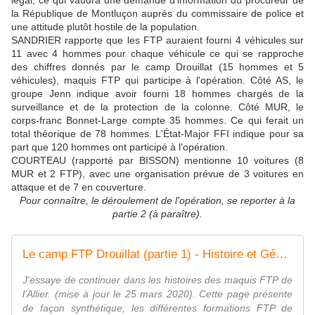
légal, ce qui vaudra une demande d'information du procureur de
la République de Montluçon auprès du commissaire de police et
une attitude plutôt hostile de la population.
SANDRIER rapporte que les FTP auraient fourni 4 véhicules sur
11 avec 4 hommes pour chaque véhicule ce qui se rapproche
des chiffres donnés par le camp Drouillat (15 hommes et 5
véhicules), maquis FTP qui participe à l'opération. Côté AS, le
groupe Jenn indique avoir fourni 18 hommes chargés de la
surveillance et de la protection de la colonne. Côté MUR, le
corps-franc Bonnet-Large compte 35 hommes. Ce qui ferait un
total théorique de 78 hommes. L'État-Major FFI indique pour sa
part que 120 hommes ont participé à l'opération.
COURTEAU (rapporté par BISSON) mentionne 10 voitures (8
MUR et 2 FTP), avec une organisation prévue de 3 voitures en
attaque et de 7 en couverture.
Pour connaître, le déroulement de l'opération, se reporter à la
partie 2 (à paraître).
Le camp FTP Drouillat (partie 1) - Histoire et Généalogie
J'essaye de continuer dans les histoires des maquis FTP de
l'Allier. (mise à jour le 25 mars 2020). Cette page présente
de façon synthétique, les différentes formations FTP de