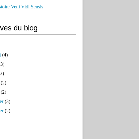
istoire Veni Vidi Sensis
ives du blog
t
(4)
3)
3)
(2)
(2)
er
(3)
er
(2)