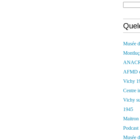
Quelq
Musée de
Montluç
ANACR d
AFMD de
Vichy 1
Centre i
Vichy su
1945
Maitron 
Podcast 
Musée de