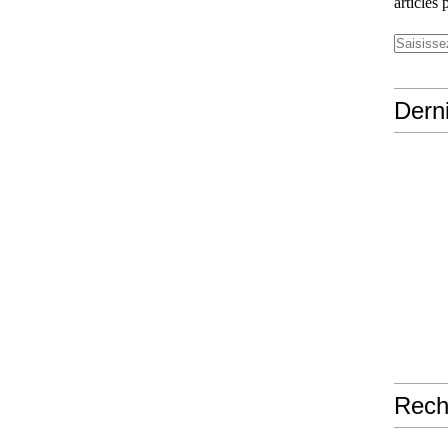
articles 
Derni
Rech