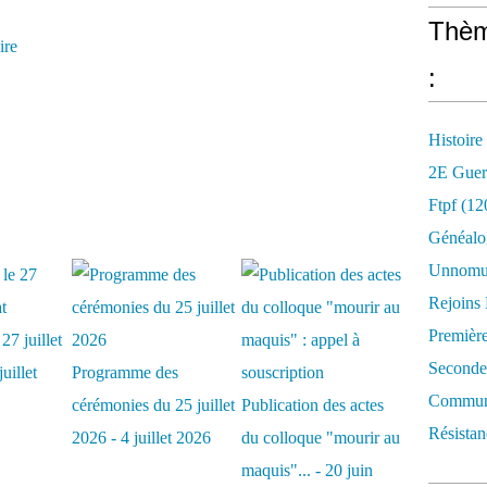
Thèm
ire
:
Histoire
2E Guer
Ftpf (12
Généalo
Unnomun
Rejoins
Premièr
27 juillet
Seconde
uillet
Programme des
Commune
cérémonies du 25 juillet
Publication des actes
Résistan
2026 - 4 juillet 2026
du colloque "mourir au
maquis"... - 20 juin