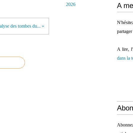
A mes
2026
N'hésit
lyse des tombes du... »
partager
A lire, l
dans la
Abon
Abonnez-