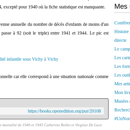
Mes 
, excepté pour 1940 où la fiche statistique est manquante.
Confére
yenne annuelle du nombre de décès d'enfants de moins d'un
Histoire
passe à 92 (soit le triple) entre 1941 et 1944. Le pic est
directe
Le camp
Les cart
Les form
Les outi
ionnelle car elle correspond à une situation nationale comme
Mes arti
Mon livr
Musées d
Recherch
https://books.openedition.org/pur/20108
#UnNom
 de mortalité de 1940 et 1945 Catherine Rollet et Virginie De Luca