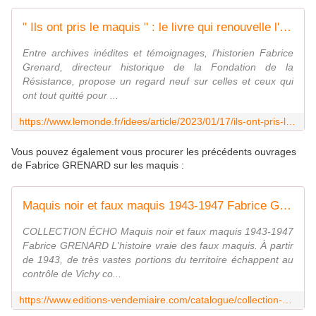
" Ils ont pris le maquis " : le livre qui renouvelle l'histoire de la Résistance
Entre archives inédites et témoignages, l'historien Fabrice
Grenard, directeur historique de la Fondation de la
Résistance, propose un regard neuf sur celles et ceux qui
ont tout quitté pour ...
https://www.lemonde.fr/idees/article/2023/01/17/ils-ont-pris-le-maquis-le-livre-qui-renouvelle-l-histoire-de-la-resistance_6158215_3232.html
Vous pouvez également vous procurer les précédents ouvrages
de Fabrice GRENARD sur les maquis :
Maquis noir et faux maquis 1943-1947 Fabrice GRENARD
COLLECTION ÉCHO Maquis noir et faux maquis 1943-1947
Fabrice GRENARD L'histoire vraie des faux maquis. À partir
de 1943, de très vastes portions du territoire échappent au
contrôle de Vichy co...
https://www.editions-vendemiaire.com/catalogue/collection-echo/maquis-noir-et-faux-maquis-echo/