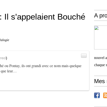
 Il s'appelaient Bouché
A pro
éalogie
reol
)
nouvel ar
chaque 
uché ou Pontay, ils ont grandi avec ce nom mais quelque
rt que leur…
Mes 