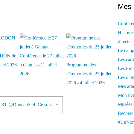
Mes 
Confére
Histoire
directe
Le camp
DON de
Conférence le 27 juillet
Les cart
illet 2026
à Gannat - 11 juillet
Programme des
Les form
2026
cérémonies du 25 juillet
Les outi
2026 - 4 juillet 2026
Mes arti
Mon livr
Musées d
RT @DuncanStef: Ce soir... »
Recherch
#UnNom