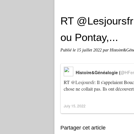
RT @Lesjoursfr:
ou Pontay,...
Publié le
15 juillet 2022
par Histoire&Gén
Histoire&Généalogie (
@HFer
RT
@Lesjoursfr
: Il s'appelaient Bo
chose ne collait pas. Ils ont découve
July 15, 2022
Partager cet article