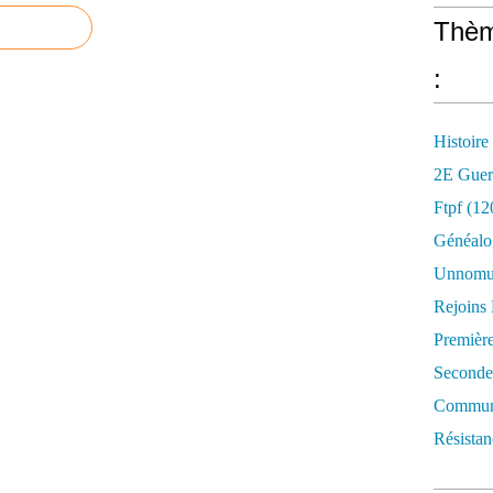
Thèm
:
Histoire
2E Guer
Ftpf (12
Généalo
Unnomun
Rejoins
Premièr
Seconde
Commune
Résistan