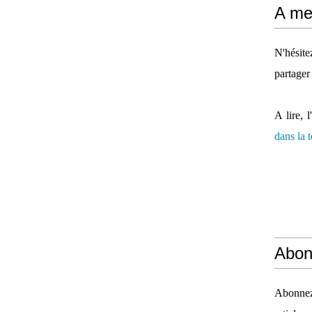
A mes
N'hésit
partager
A lire, l
dans la
Abon
Abonnez-