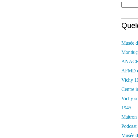
Quelq
Musée de
Montluç
ANACR d
AFMD de
Vichy 1
Centre i
Vichy su
1945
Maitron 
Podcast 
Musée de