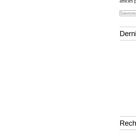
articles 
Derni
Rech