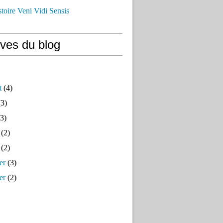
istoire Veni Vidi Sensis
ives du blog
t
(4)
3)
3)
(2)
(2)
er
(3)
er
(2)