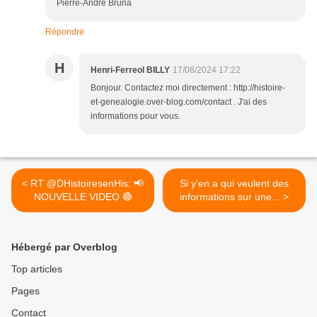
Pierre-André Bruna
Répondre
H
Henri-Ferreol BILLY
17/08/2024 17:22
Bonjour. Contactez moi directement : http://histoire-
et-genealogie.over-blog.com/contact . J'ai des
informations pour vous.
< RT @DHistoiresenHis: 📢
Si y'en a qui veulent des
NOUVELLE VIDEO 🔴
informations sur une... >
Hébergé par Overblog
Top articles
Pages
Contact