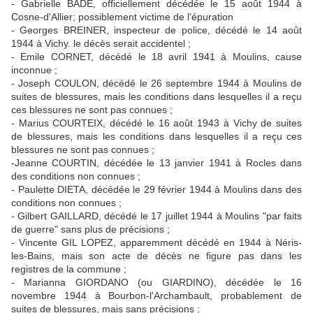
- Gabrielle BADE, officiellement décédée le 15 août 1944 à
Cosne-d'Allier; possiblement victime de l'épuration
- Georges BREINER, inspecteur de police, décédé le 14 août
1944 à Vichy. le décès serait accidentel ;
- Emile CORNET, décédé le 18 avril 1941 à Moulins, cause
inconnue ;
- Joseph COULON, décédé le 26 septembre 1944 à Moulins de
suites de blessures, mais les conditions dans lesquelles il a reçu
ces blessures ne sont pas connues ;
- Marius COURTEIX, décédé le 16 août 1943 à Vichy de suites
de blessures, mais les conditions dans lesquelles il a reçu ces
blessures ne sont pas connues ;
-Jeanne COURTIN, décédée le 13 janvier 1941 à Rocles dans
des conditions non connues ;
- Paulette DIETA, décédée le 29 février 1944 à Moulins dans des
conditions non connues ;
- Gilbert GAILLARD, décédé le 17 juillet 1944 à Moulins "par faits
de guerre" sans plus de précisions ;
- Vincente GIL LOPEZ, apparemment décédé en 1944 à Néris-
les-Bains, mais son acte de décès ne figure pas dans les
registres de la commune ;
- Marianna GIORDANO (ou GIARDINO), décédée le 16
novembre 1944 à Bourbon-l'Archambault, probablement de
suites de blessures, mais sans précisions ;