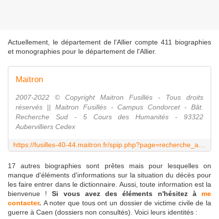
Actuellement, le département de l'Allier compte 411 biographies
et monographies pour le département de l'Allier.
Maitron
2007-2022 © Copyright Maitron Fusillés - Tous droits
réservés || Maitron Fusillés - Campus Condorcet - Bât.
Recherche Sud - 5 Cours des Humanités - 93322
Aubervilliers Cedex
https://fusilles-40-44.maitron.fr/spip.php?page=recherche_avanc&swishe_mot%5B%5D=dico.21&swishe_mot_op_genre=and&swishe_mot_op_corpus1=or&swishe_mot_op_corpus3=or&swishe_mot_op_corpus4=or&swishe_exp=&typetri=triP&swishe_type=phrase&swishe_from%5B%5D=full&swishe_mot_op_depexe=or&swishe_mot%5B%5D=depexe.12462&swishe_mot_op_pro=or&OK=Envoyer
17 autres biographies sont prêtes mais pour lesquelles on
manque d'éléments d'informations sur la situation du décès pour
les faire entrer dans le dictionnaire. Aussi, toute information est la
bienvenue !
Si vous avez des éléments n'hésitez à
me
contacter
.
A noter que tous ont un dossier de victime civile de la
guerre à Caen (dossiers non consultés). Voici leurs identités :