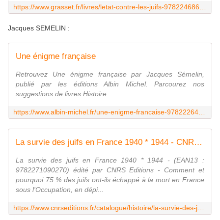
https://www.grasset.fr/livres/letat-contre-les-juifs-9782246862994
Jacques SEMELIN :
Une énigme française
Retrouvez Une énigme française par Jacques Sémelin,
publié par les éditions Albin Michel. Parcourez nos
suggestions de livres Histoire
https://www.albin-michel.fr/une-enigme-francaise-9782226467720
La survie des juifs en France 1940 * 1944 - CNRS Editions
La survie des juifs en France 1940 * 1944 - (EAN13 :
9782271090270) édité par CNRS Editions - Comment et
pourquoi 75 % des juifs ont-ils échappé à la mort en France
sous l'Occupation, en dépi...
https://www.cnrseditions.fr/catalogue/histoire/la-survie-des-juifs-en-france-1940-1944/