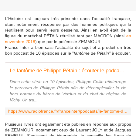
L'Histoire est toujours très présente dans l'actualité française,
étant notamment récupérée par des hommes politiques qui la
réutilisent pour servir leurs desseins. Ainsi en a-t-il était de la
figure du maréchal PÉTAIN réutilisé tant par MACRON (ainsi
en
novembre 2018
) que par le polémiste ZEMMOUR.
France Inter a bien saisi l'actualité du sujet et a produit un très
bon podcast de 10 épisodes sur le "
fantôme de Pétain"
à écouter.
Le fantôme de Philippe Pétain : écouter le podcast et replay de France Inter
Dans cette série en 10 épisodes, Philippe Collin réinterroge
le parcours de Philippe Pétain afin de décomplexifier la vie
hors normes du héros de Verdun et du chef du régime de
Vichy. Un tra...
https://www.radiofrance.fr/franceinter/podcasts/le-fantome-de-philippe-petain?fbclid=IwAR2d46U6qcD8SZ-5PhgWe4pkRweVsh3TWSLRiGpaiUH6dA1WBVd2kd9pAQY
Plusieurs livres ont également été publiés en réponse aux propos
de ZEMMOUR, notamment ceux de Laurent JOLY et de Jacques
SEMELIN. S'agissant de biographie, je conseille les livres de