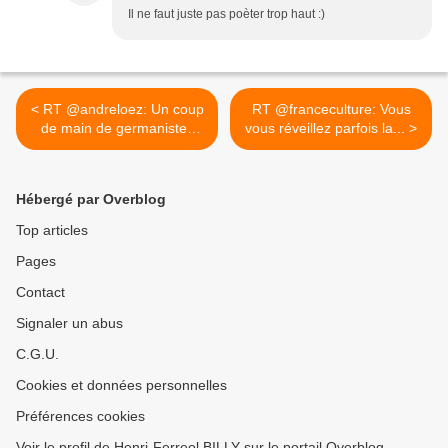
Il ne faut juste pas poèter trop haut :)
< RT @andreloez: Un coup
RT @franceculture: Vous
de main de germanistes
vous réveillez parfois la... >
pour...
Hébergé par Overblog
Top articles
Pages
Contact
Signaler un abus
C.G.U.
Cookies et données personnelles
Préférences cookies
Voir le profil de Henri-Ferreol BILLY sur le portail Overblog