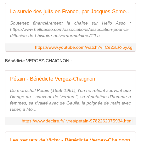
La survie des juifs en France, par Jacques Semelin - BiblioVVS #4
Soutenez financièrement la chaîne sur Hello Asso :
https://www.helloasso.com/associations/association-pour-la-
diffusion-de-l-histoire-univer/formulaires/1"La...
https://www.youtube.com/watch?v=Ce2xLR-5yXg
Bénédicte VERGEZ-CHAIGNON :
Pétain - Bénédicte Vergez-Chaignon
Du maréchal Pétain (1856-1951), l'on ne retient souvent que
l'image du " sauveur de Verdun ", sa réputation d'homme à
femmes, sa rivalité avec de Gaulle, la poignée de main avec
Hitler, à Mo...
https://www.decitre.fr/livres/petain-9782262075934.html
Les secrets de Vichy - Bénédicte Vergez-Chaignon