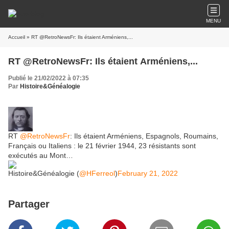
MENU
Accueil
» RT @RetroNewsFr: Ils étaient Arméniens,...
RT @RetroNewsFr: Ils étaient Arméniens,...
Publié le 21/02/2022 à 07:35
Par
Histoire&Généalogie
RT
@RetroNewsFr
: Ils étaient Arméniens, Espagnols, Roumains,
Français ou Italiens : le 21 février 1944, 23 résistants sont
exécutés au Mont…
Histoire&Généalogie (
@HFerreol
)
February 21, 2022
Partager