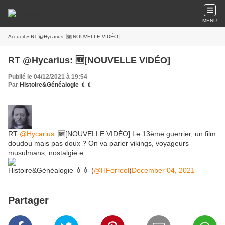
MENU
Accueil
» RT @Hycarius: 🆕[NOUVELLE VIDÉO]
RT @Hycarius: 🆕[NOUVELLE VIDÉO]
Publié le 04/12/2021 à 19:54
Par
Histoire&Généalogie 💉💉
RT
@Hycarius
: 🆕[NOUVELLE VIDÉO] Le 13ème guerrier, un film
doudou mais pas doux ? On va parler vikings, voyageurs
musulmans, nostalgie e…
Histoire&Généalogie 💉💉 (
@HFerreol
)
December 04, 2021
Partager