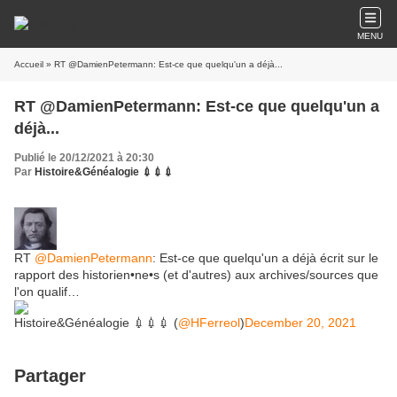
MENU
Accueil
» RT @DamienPetermann: Est-ce que quelqu'un a déjà...
RT @DamienPetermann: Est-ce que quelqu'un a
déjà...
Publié le 20/12/2021 à 20:30
Par
Histoire&Généalogie 💉💉💉
RT
@DamienPetermann
: Est-ce que quelqu'un a déjà écrit sur le
rapport des historien•ne•s (et d'autres) aux archives/sources que
l'on qualif…
Histoire&Généalogie 💉💉💉 (
@HFerreol
)
December 20, 2021
Partager