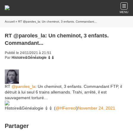
MENU
Accueil
» RT @paroles_la: Un cheminot, 3 enfants. Commandant...
RT @paroles_la: Un cheminot, 3 enfants.
Commandant...
Publié le 24/11/2021 à 21:51
Par
Histoire&Généalogie 💉💉
RT
@paroles_la
: Un cheminot, 3 enfants. Commandant FTP, il
détruit à lui seul 6 trains allemands. Trahi, arrêté, il est
sauvagement torturé…
Histoire&Généalogie 💉💉 (
@HFerreol
)
November 24, 2021
Partager