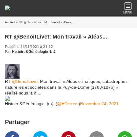
MENU
Accueil
» RT @BenoitLivet: Mon travail « Aléas...
RT @BenoitLivet: Mon travail « Aléas...
Publié le 24/11/2021 à 21:12
Par
Histoire&Généalogie 💉💉
RT
@BenoitLivet
: Mon travail « Aléas climatiques, catastrophes
naturelles et sociétés dans le Puy-de-Dôme (1783-1876) »,
réalisé sous la di…
Histoire&Généalogie 💉💉 (
@HFerreol
)
November 24, 2021
Partager