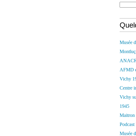
Quelq
Musée de
Montluç
ANACR d
AFMD de
Vichy 1
Centre i
Vichy su
1945
Maitron 
Podcast 
Musée de