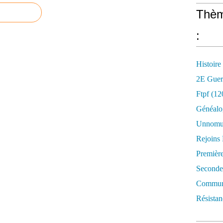
Thèm
:
Histoire
2E Guer
Ftpf (12
Généalo
Unnomun
Rejoins
Premièr
Seconde
Commune
Résistan