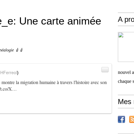
_e: Une carte animée
A pro
néalogie 💉💉
HFerreol
)
nouvel ar
chaque 
 montre la migration humaine à travers l'histoire avec son
://t.co/X…
Mes 