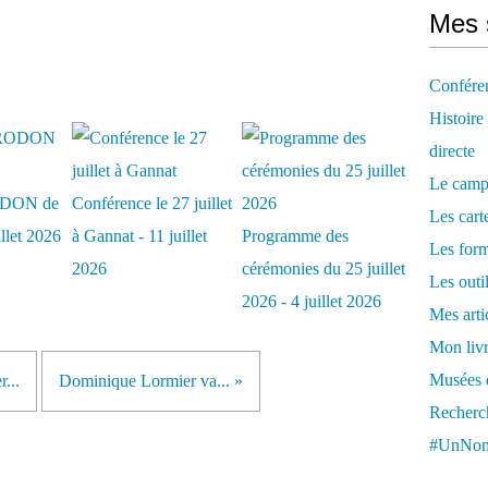
Mes 
Confére
Histoire
directe
Le camp
DON de
Conférence le 27 juillet
Les cart
illet 2026
à Gannat - 11 juillet
Programme des
Les form
2026
cérémonies du 25 juillet
Les outi
2026 - 4 juillet 2026
Mes arti
Mon livr
Musées d
...
Dominique Lormier va... »
Recherch
#UnNom