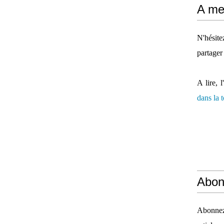
A mes
N'hésit
partager
A lire, l
dans la
Abon
Abonnez-