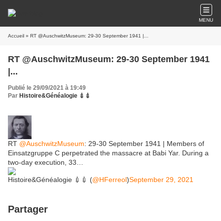
MENU
Accueil
» RT @AuschwitzMuseum: 29-30 September 1941 |...
RT @AuschwitzMuseum: 29-30 September 1941
|...
Publié le 29/09/2021 à 19:49
Par
Histoire&Généalogie 💉💉
RT
@AuschwitzMuseum
: 29-30 September 1941 | Members of
Einsatzgruppe C perpetrated the massacre at Babi Yar. During a
two-day execution, 33…
Histoire&Généalogie 💉💉 (
@HFerreol
)
September 29, 2021
Partager