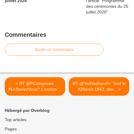
juillet 2026
Commentaires
Ajouter un commentaire
< RT @PComposes:
RT @YadVashemFr: Tard le
#LeSaviezVous? L’exclusion
#26août 1942, des... >
totale...
Hébergé par Overblog
Top articles
Pages