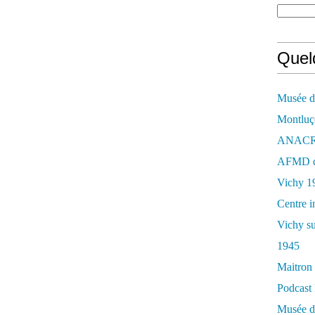
Quelq
Musée de
Montluç
ANACR d
AFMD de
Vichy 1
Centre i
Vichy su
1945
Maitron 
Podcast 
Musée de