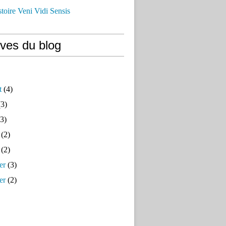
istoire Veni Vidi Sensis
ives du blog
t
(4)
3)
3)
(2)
(2)
er
(3)
er
(2)