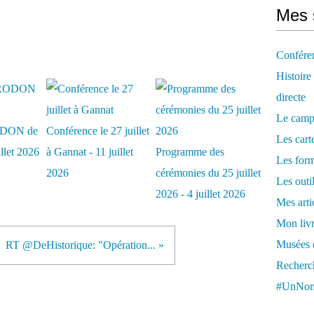
Mes 
Confére
Histoire
directe
Le camp
DON de
Conférence le 27 juillet
Les cart
illet 2026
à Gannat - 11 juillet
Programme des
Les form
2026
cérémonies du 25 juillet
Les outi
2026 - 4 juillet 2026
Mes arti
Mon livr
Musées d
RT @DeHistorique: "Opération... »
Recherch
#UnNom