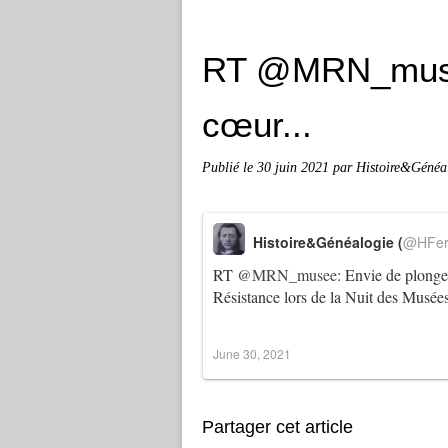
RT @MRN_musee
cœur...
Publié le
30 juin 2021
par Histoire&Généa
Histoire&Généalogie (
@HFer
RT
@MRN_musee
: Envie de plonger
Résistance lors de la Nuit des Mus
June 30, 2021
Partager cet article