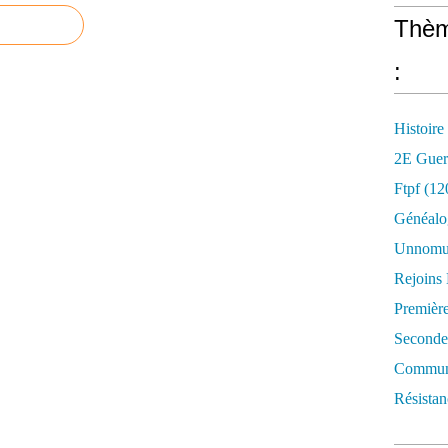
Thèm
:
Histoire
2E Guer
Ftpf (12
Généalo
Unnomun
Rejoins
Premièr
Seconde
Commune
Résistan