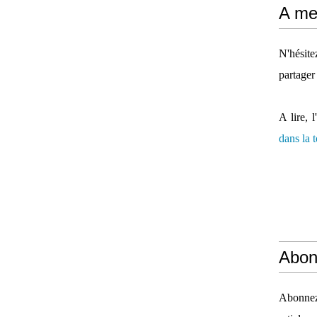
A mes
N'hésit
partager
A lire, l
dans la
Abon
Abonnez-