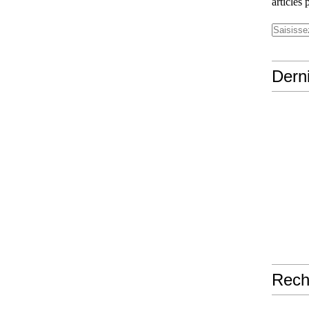
articles 
Derni
Rech