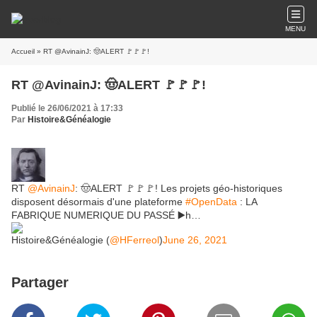
MENU
Accueil
» RT @AvinainJ: 🤠ALERT 🚩🚩🚩!
RT @AvinainJ: 🤠ALERT 🚩🚩🚩!
Publié le 26/06/2021 à 17:33
Par
Histoire&Généalogie
RT
@AvinainJ
: 🤠ALERT 🚩🚩🚩! Les projets géo-historiques
disposent désormais d'une plateforme
#OpenData
: LA
FABRIQUE NUMERIQUE DU PASSÉ ▶️h…
Histoire&Généalogie (
@HFerreol
)
June 26, 2021
Partager