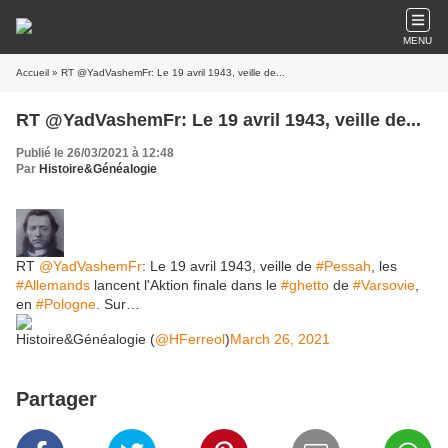
MENU
Accueil
» RT @YadVashemFr: Le 19 avril 1943, veille de...
RT @YadVashemFr: Le 19 avril 1943, veille de...
Publié le 26/03/2021 à 12:48
Par
Histoire&Généalogie
RT
@YadVashemFr
: Le 19 avril 1943, veille de
#Pessah
, les
#Allemands
lancent l'Aktion finale dans le
#ghetto
de
#Varsovie
,
en
#Pologne
. Sur…
Histoire&Généalogie (
@HFerreol
)
March 26, 2021
Partager