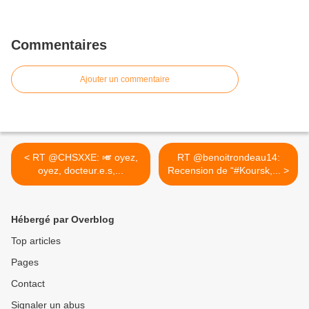
Commentaires
Ajouter un commentaire
< RT @CHSXXE: 🎺 oyez,
RT @benoitrondeau14:
oyez, docteur.e.s,...
Recension de “#Koursk,... >
Hébergé par Overblog
Top articles
Pages
Contact
Signaler un abus