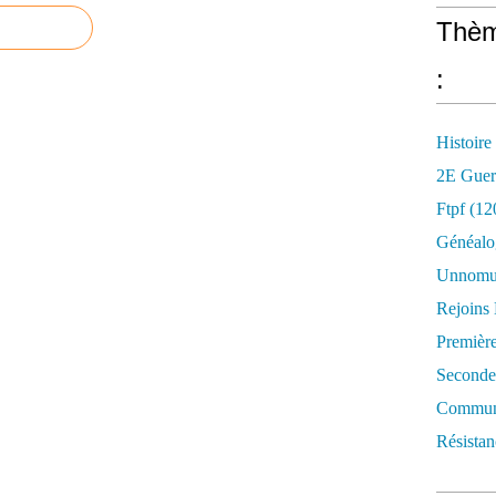
Thèm
:
Histoire
2E Guer
Ftpf (12
Généalo
Unnomun
Rejoins
Premièr
Seconde
Commune
Résistan