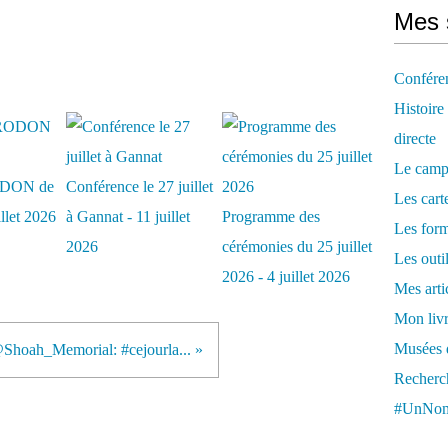
Mes 
Confére
Histoire
directe
Le camp
DON de
Conférence le 27 juillet
Les cart
illet 2026
à Gannat - 11 juillet
Programme des
Les form
2026
cérémonies du 25 juillet
Les outi
2026 - 4 juillet 2026
Mes arti
Mon livr
Musées d
hoah_Memorial: #cejourla... »
Recherch
#UnNom