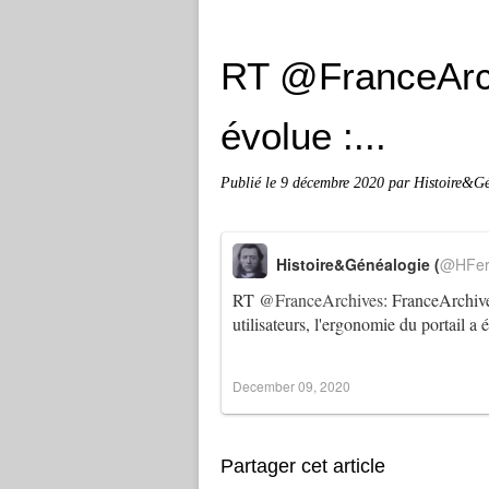
RT @FranceArch
évolue :...
Publié le
9 décembre 2020
par Histoire&G
Histoire&Généalogie (
@HFer
RT
@FranceArchives
: FranceArchiv
utilisateurs, l'ergonomie du portail 
December 09, 2020
Partager cet article