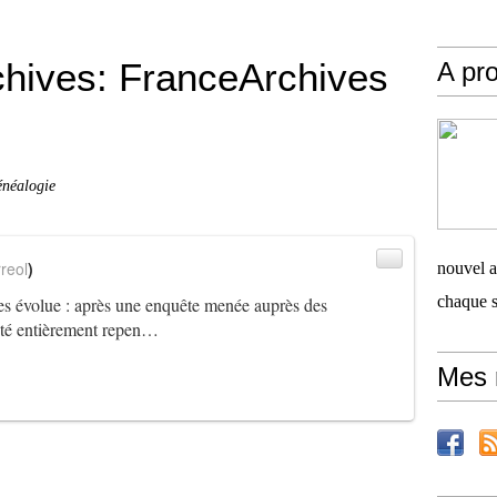
ives: FranceArchives
A pro
énéalogie
reol
)
nouvel ar
chaque 
es évolue : après une enquête menée auprès des
a été entièrement repen…
Mes 