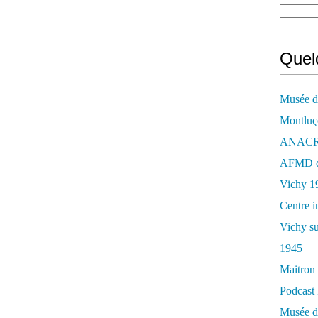
Quelq
Musée de
Montluç
ANACR d
AFMD de
Vichy 1
Centre i
Vichy su
1945
Maitron 
Podcast 
Musée de