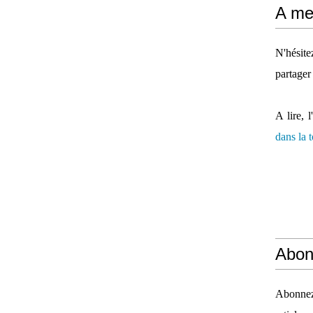
A mes
N'hésit
partager
A lire, l
dans la
Abon
Abonnez-