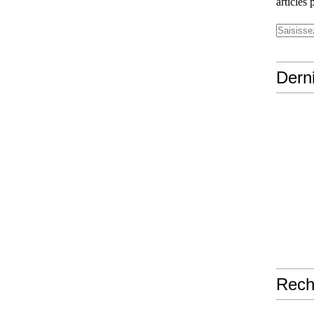
articles 
Derni
Rech