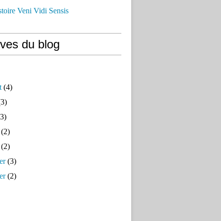
istoire Veni Vidi Sensis
ives du blog
t
(4)
3)
3)
(2)
(2)
er
(3)
er
(2)