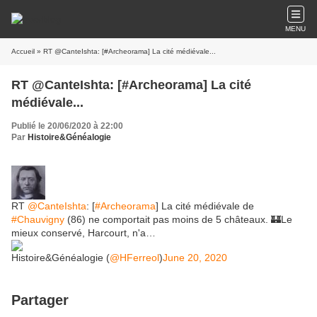
MENU
Accueil
» RT @CanteIshta: [#Archeorama] La cité médiévale...
RT @CanteIshta: [#Archeorama] La cité
médiévale...
Publié le 20/06/2020 à 22:00
Par
Histoire&Généalogie
RT
@CanteIshta
: [
#Archeorama
] La cité médiévale de
#Chauvigny
(86) ne comportait pas moins de 5 châteaux. 🏰Le
mieux conservé, Harcourt, n'a…
Histoire&Généalogie (
@HFerreol
)
June 20, 2020
Partager