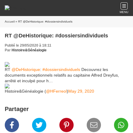
MENU
Accueil
» RT @DeHistorique: #dossiersindividuels
RT @DeHistorique: #dossiersindividuels
Publié le 29/05/2020 à 18:11
Par
Histoire&Généalogie
RT
@DeHistorique
:
#dossiersindividuels
Decouvrez les
documents exceptionnels relatifs au capitaine Alfred Dreyfus,
arrêté et inculpé pour h…
Histoire&Généalogie (
@HFerreol
)
May 29, 2020
Partager