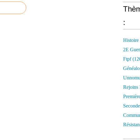
Thèm
:
Histoire
2E Guer
Ftpf (12
Généalo
Unnomun
Rejoins
Premièr
Seconde
Commune
Résistan