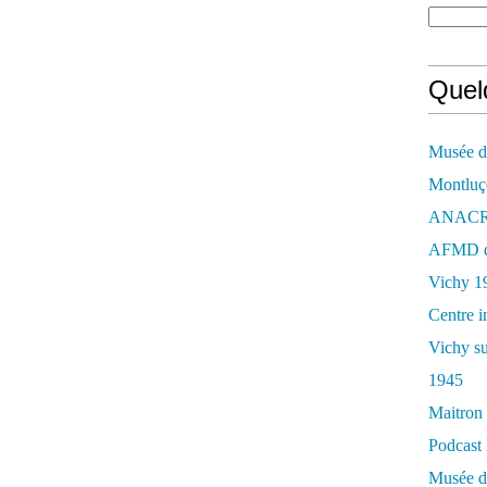
Quelq
Musée de
Montluç
ANACR d
AFMD de
Vichy 1
Centre i
Vichy su
1945
Maitron 
Podcast 
Musée de