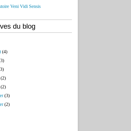
istoire Veni Vidi Sensis
ives du blog
t
(4)
3)
3)
(2)
(2)
er
(3)
er
(2)