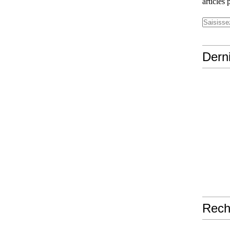
articles 
Derni
Rech