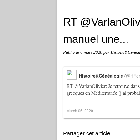
RT @VarlanOlivi
manuel une...
Publié le
6 mars 2020
par Histoire&Généa
Histoire&Généalogie (
@HFer
RT
@VarlanOlivier
: Je retrouve dans
grecques en Méditerranée [j’ai proba
March 06, 2020
Partager cet article