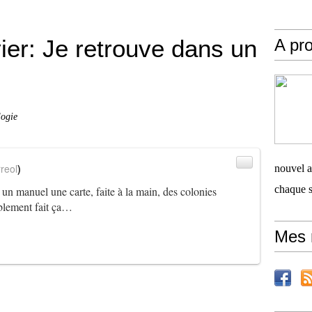
er: Je retrouve dans un
A pro
logie
reol
)
nouvel ar
chaque 
 un manuel une carte, faite à la main, des colonies
blement fait ça…
Mes 