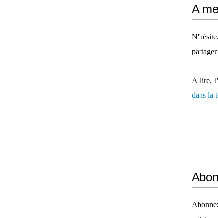
A mes
N'hésit
partager
A lire, l
dans la
Abon
Abonnez-