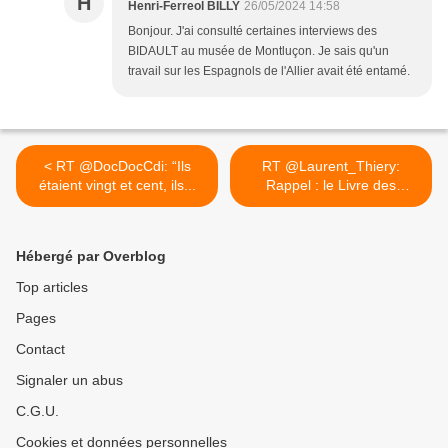
H
Henri-Ferreol BILLY
26/05/2024 14:58
Bonjour. J'ai consulté certaines interviews des
BIDAULT au musée de Montluçon. Je sais qu'un
travail sur les Espagnols de l'Allier avait été entamé.
< RT @DocDocCdi: “Ils
RT @Laurent_Thiery:
étaient vingt et cent, ils...
Rappel : le Livre des
9.000... >
Hébergé par Overblog
Top articles
Pages
Contact
Signaler un abus
C.G.U.
Cookies et données personnelles