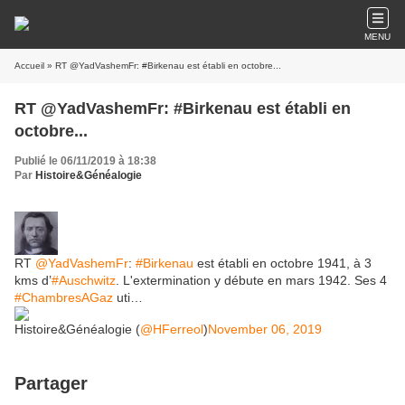
MENU
Accueil
» RT @YadVashemFr: #Birkenau est établi en octobre...
RT @YadVashemFr: #Birkenau est établi en
octobre...
Publié le 06/11/2019 à 18:38
Par
Histoire&Généalogie
RT
@YadVashemFr
:
#Birkenau
est établi en octobre 1941, à 3
kms d’
#Auschwitz
. L'extermination y débute en mars 1942. Ses 4
#ChambresAGaz
uti…
Histoire&Généalogie (
@HFerreol
)
November 06, 2019
Partager