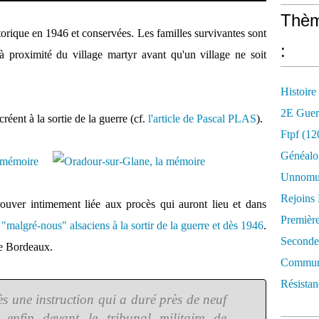
Thèm
orique en 1946 et conservées. Les familles survivantes sont
:
à proximité du village martyr avant qu'un village ne soit
Histoire
2E Guer
réent à la sortie de la guerre (cf.
l'article de Pascal PLAS
).
Ftpf (12
Généalo
Unnomun
Rejoins
ouver intimement liée aux procès qui auront lieu et dans
Premièr
s
"malgré-nous" alsaciens à la sortir de la guerre et dès 1946
.
Seconde
de Bordeaux.
Commune
Résistan
s une instruction qui a duré près de neuf
 enfin devant le tribunal militaire de