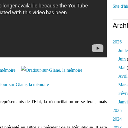
Site d'h
Arch
2026
Juille
Juin
(
Mai
(
Avril
Mars
Févri
représentants de l'Etat, la réconciliation ne se fera jamais
Janvi
2025
2024
st présenté en 1989 au président de la République. Il sera
2023