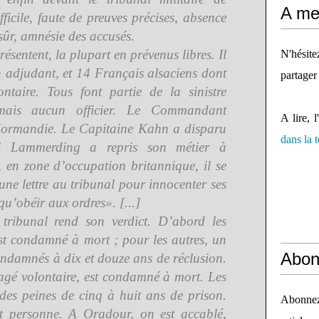
A mes
ficile, faute de preuves précises, absence
sûr, amnésie des accusés.
résentent, la plupart en prévenus libres. Il
N'hésit
 adjudant, et 14 Français alsaciens dont
partager
ntaire. Tous font partie de la sinistre
mais aucun officier. Le Commandant
A lire, l
ormandie. Le Capitaine Kahn a disparu
dans la
l Lammerding a repris son métier à
, en zone d’occupation britannique, il se
ne lettre au tribunal pour innocenter ses
qu’obéir aux ordres». [...]
 tribunal rend son verdict. D’abord les
st condamné à mort ; pour les autres, un
Abon
condamnés à dix et douze ans de réclusion.
gagé volontaire, est condamné à mort. Les
 des peines de cinq à huit ans de prison.
Abonnez-
it personne. A Oradour, on est accablé,