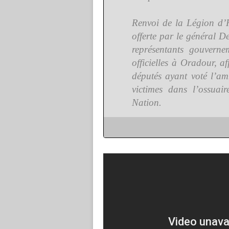
Renvoi de la Légion d’
offerte par le général D
représentants gouverne
officielles à Oradour, a
députés ayant voté l’amn
victimes dans l’ossuair
Nation.