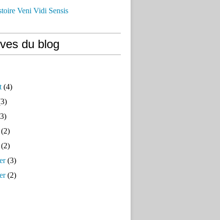
istoire Veni Vidi Sensis
ives du blog
t
(4)
3)
3)
(2)
(2)
er
(3)
er
(2)