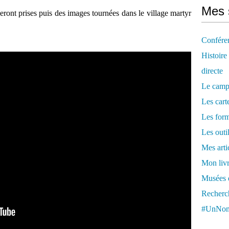
Mes 
ront prises puis des images tournées dans le village martyr
Confére
Histoire
directe
Le camp
Les cart
Les form
Les outi
Mes arti
Mon livr
Musées d
Recherch
#UnNom