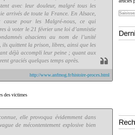
articles 
stent avec leur douleur, malgré tous les
e arrivés de toute la France. En Alsace,
et cause pour les Malgré-nous, ce qui
es à voter le 21 février une loi d’amnistie
Derni
ondamnés alsaciens au nom de l’unité
ls quittent la prison, libres, ainsi que les
yant déjà accompli leur peine ; quant aux
rent graciés quelques temps après.
http://www.anfmog.fr/histoire-proces.html
es des victimes
 connue, elle provoqua évidemment dans
Rech
 vague de mécontentement explosive bien