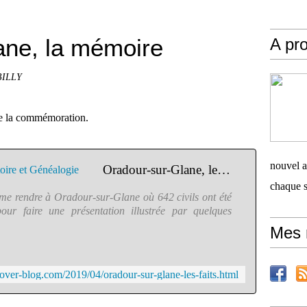
ane, la mémoire
A pro
 BILLY
 de la commémoration.
nouvel ar
Oradour-sur-Glane, les faits - Histoire et Généalogie
chaque 
 me rendre à Oradour-sur-Glane où 642 civils ont été
our faire une présentation illustrée par quelques
Mes 
e.over-blog.com/2019/04/oradour-sur-glane-les-faits.html