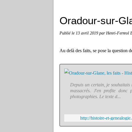
Oradour-sur-Gl
Publié le
13 avril 2019
par Henri-Ferreol
Au delà des faits, se pose la question
Depuis un certain, je souhaitais
massacrés. J'en profite donc p
photographies. Le texte d...
http://histoire-et-genealogi