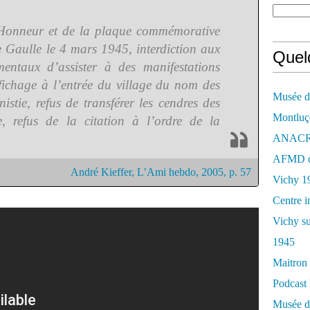
Honneur et de la plaque commémorative
e Gaulle le 4 mars 1945, interdiction aux
Quelq
mentaux d’assister à des manifestations
ffichage à l’entrée du village du nom des
Musée de
istie, refus de transférer les cendres des
Montluç
e, refus de la citation à l’ordre de la
ANACR d
AFMD de
André Kieffer, L’Ami hebdo, 2005, p. 57
Vichy 1
Centre i
Vichy su
1945
Maitron 
Podcast 
Musée de