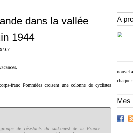
ande dans la vallée
A pro
uin 1944
 BILLY
 vacances.
nouvel ar
chaque 
rps-franc Pommièes croisent une colonne de cyclistes
Mes 
un groupe de résistants du sud-ouest de la France