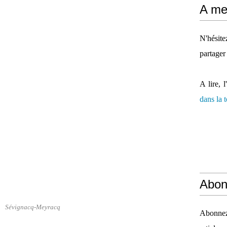
A mes
N'hésit
partager
A lire, l
dans la
Abon
Sévignacq-Meyracq
Abonnez-