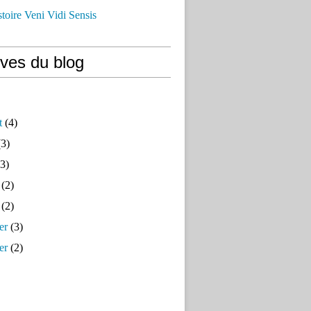
istoire Veni Vidi Sensis
ives du blog
t
(4)
3)
3)
(2)
(2)
er
(3)
er
(2)