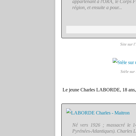
appartenant à l'ORA, le Corps Fr
région, et ensuite a pour...
Site sur 
Stèle su
Le jeune Charles LABORDE, 18 ans, e
Né vers 1926 ; massacré le 1
Pyrénées-Atlantiques). Charles La