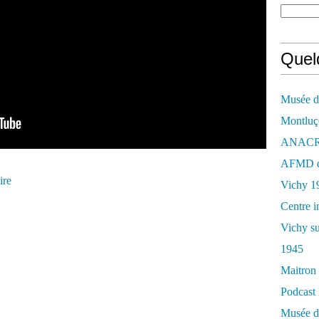
Quelq
Musée de
Montluç
ANACR d
AFMD de
ire
Vichy 1
Centre i
Vichy su
1945
Maitron 
Podcast 
Musée de