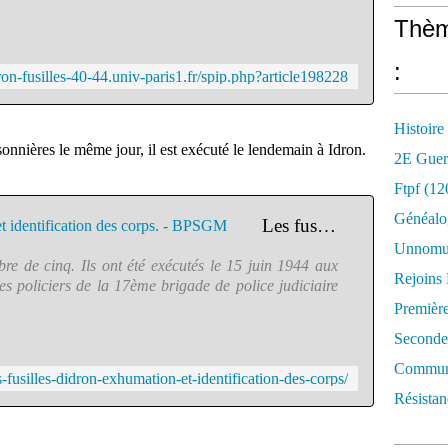
Thèm
:
tron-fusilles-40-44.univ-paris1.fr/spip.php?article198228
Histoire
sonnières le même jour, il est exécuté le lendemain à Idron.
2E Guer
Ftpf (12
Généalo
Les fusillés d'Idron. Exhumation et identification des corps. - BPSGM
Unnomun
bre de cinq. Ils ont été exécutés le 15 juin 1944 aux
Rejoins
es policiers de la 17ème brigade de police judiciaire
Premièr
Seconde
Commune
s-fusilles-didron-exhumation-et-identification-des-corps/
Résistan