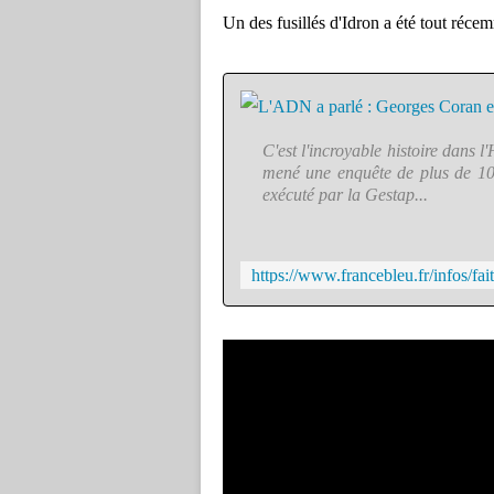
Un des fusillés d'Idron a été tout réce
C'est l'incroyable histoire dans 
mené une enquête de plus de 10 
exécuté par la Gestap...