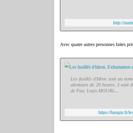
http://mai
Avec quatre autres personnes faites pri
Les fusillés d'Idron sont au nom
alentours de 20 heures. 3 sont d
de Pau: Louis MOURL...
https://bpsgm.fr/le