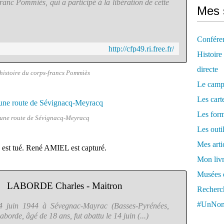
anc Pommiès, qui a participé à la libération de cette
Mes 
Confére
http://cfp49.ri.free.fr/
Histoire
directe
l'histoire du corps-francs Pommiès
Le camp
Les cart
Les form
r une route de Sévignacq-Meyracq
Les outi
Mes arti
st tué. René AMIEL est capturé.
Mon livr
Musées d
LABORDE Charles - Maitron
Recherch
#UnNom
4 juin 1944 à Sévegnac-Mayrac (Basses-Pyrénées,
borde, âgé de 18 ans, fut abattu le 14 juin (...)