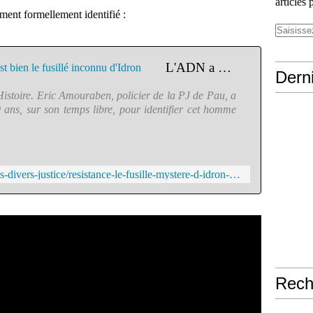
articles 
mment formellement identifié :
L'ADN a parlé : Georges Coran est bien le fusillé inconnu d'Idron
Derni
l'Histoire. Eric Amouraben, policier de la PJ de Pau, a
ans, sur son temps libre, pour identifier cet homme
https://www.francebleu.fr/infos/faits-divers-justice/resistance-le-fusille-mystere-d-idron-s-appelle-georges-coran-1553876370
Rech