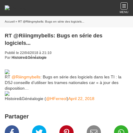
MENU
Accueil
» RT @Riiingmybells: Bugs en série des logiciels...
RT @Riiingmybells: Bugs en série des
logiciels...
Publié le 22/04/2018 à 21:10
Par
Histoire&Généalogie
RT
@Riiingmybells
: Bugs en série des logiciels dans les TI : la
DSJ conseille d’utiliser les trames nationales car « à jour des
disposition…
Histoire&Généalogie (
@HFerreol
)
April 22, 2018
Partager