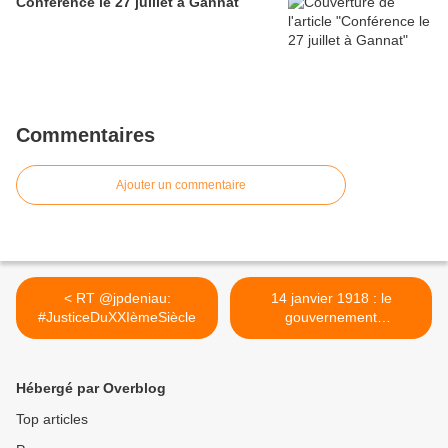
Conférence le 27 juillet à Gannat
Commentaires
Ajouter un commentaire
< RT @jpdeniau:
14 janvier 1918 : le
#JusticeDuXXIèmeSiècle
gouvernement
révolutionnaire russe
répudie les emprunts
russes >
Hébergé par Overblog
Top articles