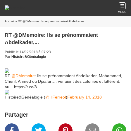
MENU
Accueil
» RT @DMemoire: Ils se prénommaient Abdelkader,...
RT @DMemoire: Ils se prénommaient
Abdelkader,...
Publié le 14/02/2018 à 07:23
Par
Histoire&Généalogie
RT
@DMemoire
: Ils se prénommaient Abdelkader, Mohammed,
Cherif, Ahmed ou Djaafar…, venaient des colonies et luttèrent,
au... https://t.co/8…
Histoire&Généalogie (
@HFerreol
)
February 14, 2018
Partager